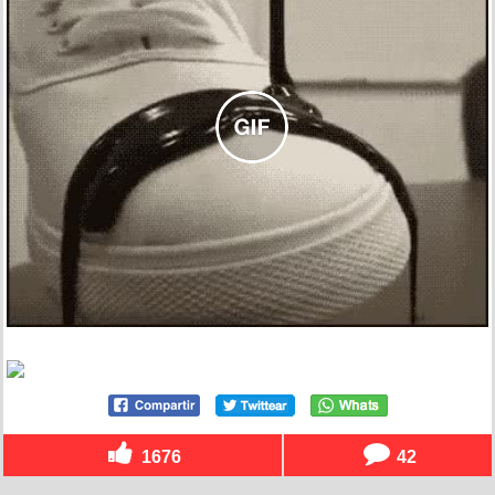
1676
42