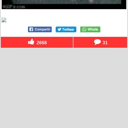
2668
31