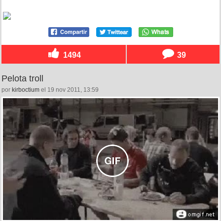
1494
39
Pelota troll
por
kirboctium
el 19 nov 2011, 13:59