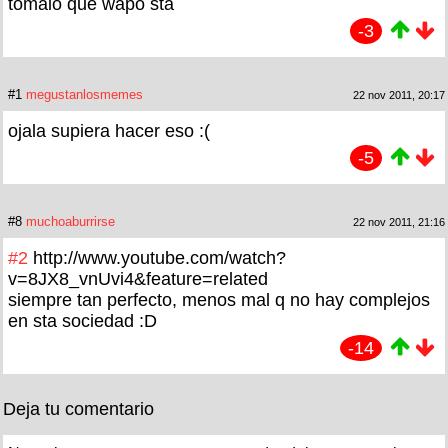
tomalo que wapo sta
-3
#1
megustanlosmemes
22 nov 2011, 20:17
ojala supiera hacer eso :(
-5
#8
muchoaburrirse
22 nov 2011, 21:16
#2
http://www.youtube.com/watch?
v=8JX8_vnUvi4&feature=related
siempre tan perfecto, menos mal q no hay complejos
en sta sociedad :D
-14
Deja tu comentario