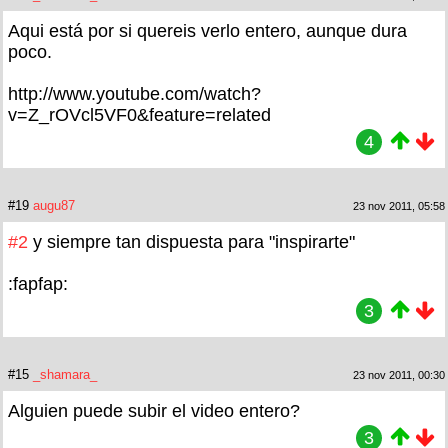
Aqui está por si quereis verlo entero, aunque dura
poco.
http://www.youtube.com/watch?
v=Z_rOVcl5VF0&feature=related
4
#19
augu87
23 nov 2011, 05:58
#2
y siempre tan dispuesta para "inspirarte"
:fapfap:
3
#15
_shamara_
23 nov 2011, 00:30
Alguien puede subir el video entero?
3