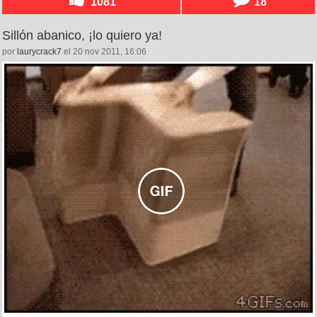
1081
18
Sillón abanico, ¡lo quiero ya!
por
laurycrack7
el 20 nov 2011, 16:06