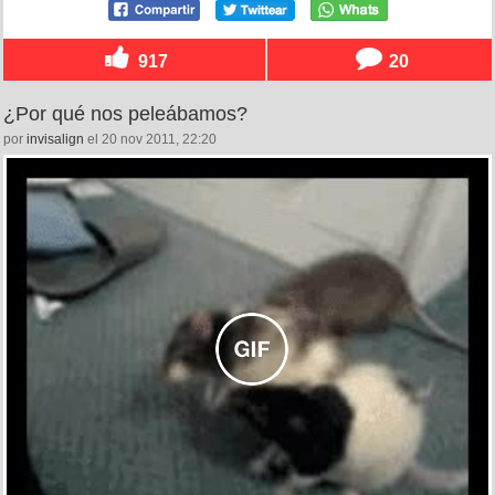
917
20
¿Por qué nos peleábamos?
por
invisalign
el 20 nov 2011, 22:20