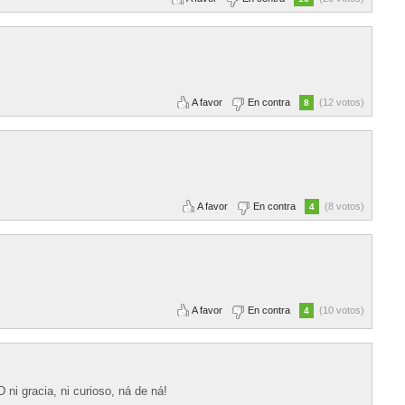
A favor
En contra
(12 votos)
8
A favor
En contra
(8 votos)
4
A favor
En contra
(10 votos)
4
 ni gracia, ni curioso, ná de ná!