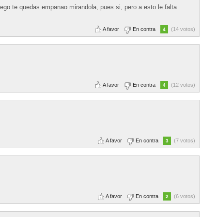
ego te quedas empanao mirandola, pues si, pero a esto le falta
A favor
En contra
(14 votos)
4
A favor
En contra
(12 votos)
4
A favor
En contra
(7 votos)
3
A favor
En contra
(6 votos)
2