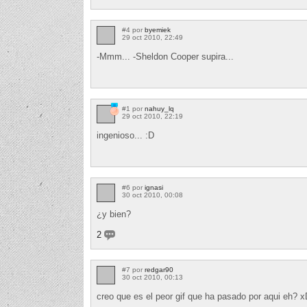
#4 por
byemiek
29 oct 2010, 22:49
-Mmm... -Sheldon Cooper supira...
#1 por
nahuy_lq
29 oct 2010, 22:19
ingenioso... :D
#6 por
ignasi
30 oct 2010, 00:08
¿y bien?
2
#7 por
redgar90
30 oct 2010, 00:13
creo que es el peor gif que ha pasado por aqui eh? xD