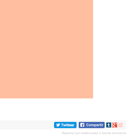
Compartir
Compartir
Compartir
en
en
en
Reportar por inadecuado o fuente incorrecta
tumblr
Google+
meneame