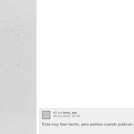
#2 por
berto_two
29 oct 2010, 22:33
Está muy bien hecho, pero prefiero cuando publican 