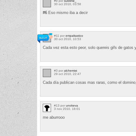
#9 por
sublime_
30 oct 2010, 03:58
#6
Eso mismo iba a decir
#11 por
empaltastico
30 oct 2010, 10:53
Cada vez esta esto peor, solo quereis gifs de gatos y
#3 por
alchemist
29 oct 2010, 22:47
Cada día publican cosas mas raras, como el domino,
#13 por
unokeva
3 nov 2010, 18:01
me aburrooo