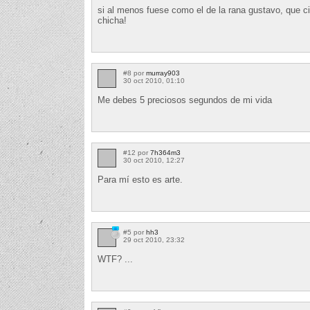
si al menos fuese como el de la rana gustavo, que ci
chicha!
#8 por
murray903
30 oct 2010, 01:10
Me debes 5 preciosos segundos de mi vida
#12 por
7h364m3
30 oct 2010, 12:27
Para mí esto es arte.
#5 por
hh3
29 oct 2010, 23:32
WTF? ...