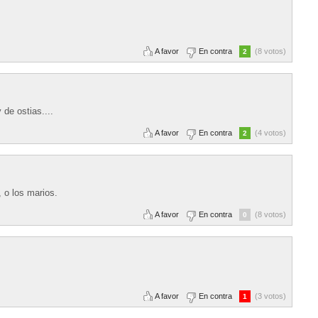
A favor
En contra
(8 votos)
2
 de ostias....
A favor
En contra
(4 votos)
2
 o los marios.
A favor
En contra
(8 votos)
0
A favor
En contra
(3 votos)
1