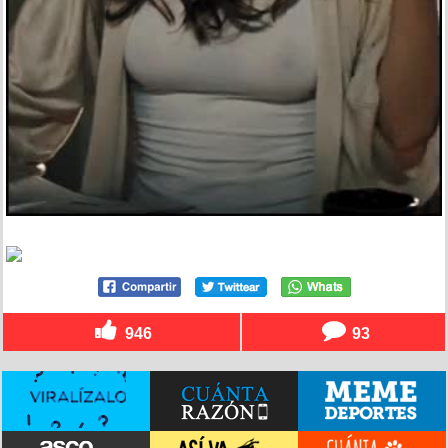
946
93