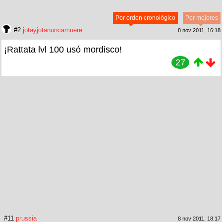
Por orden cronológico
Por mejores
#2
jotayjotanuncamuere
8 nov 2011, 16:18
¡Rattata lvl 100 usó mordisco!
27
#11
prussia
8 nov 2011, 18:17