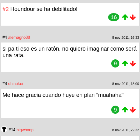
#2
Houndour se ha debilitado!
16
#4
alemagno88
8 nov 2011, 16:33
si pa ti eso es un ratón, no quiero imaginar como será
una rata.
9
#8
shinokoi
8 nov 2011, 18:00
Me hace gracia cuando huye en plan "muahaha"
9
#14
bigwhoop
8 nov 2011, 22:32