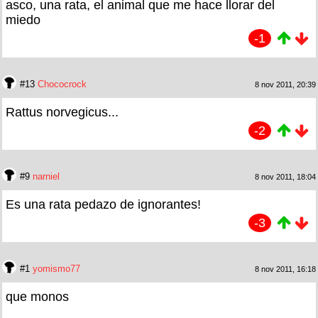
asco, una rata, el animal que me hace llorar del
miedo
-1
#13
Chococrock
8 nov 2011, 20:39
Rattus norvegicus...
-2
#9
narniel
8 nov 2011, 18:04
Es una rata pedazo de ignorantes!
-3
#1
yomismo77
8 nov 2011, 16:18
que monos