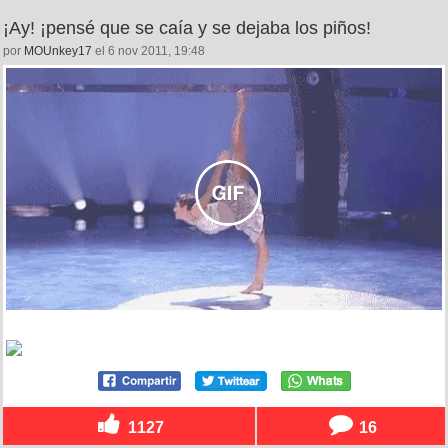
¡Ay! ¡pensé que se caía y se dejaba los piños!
por
MOUnkey17
el 6 nov 2011, 19:48
1127
16