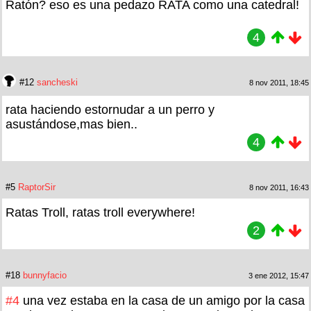
Ratón? eso es una pedazo RATA como una catedral!
4
#12
sancheski
8 nov 2011, 18:45
rata haciendo estornudar a un perro y
asustándose,mas bien..
4
#5
RaptorSir
8 nov 2011, 16:43
Ratas Troll, ratas troll everywhere!
2
#18
bunnyfacio
3 ene 2012, 15:47
#4
una vez estaba en la casa de un amigo por la casa