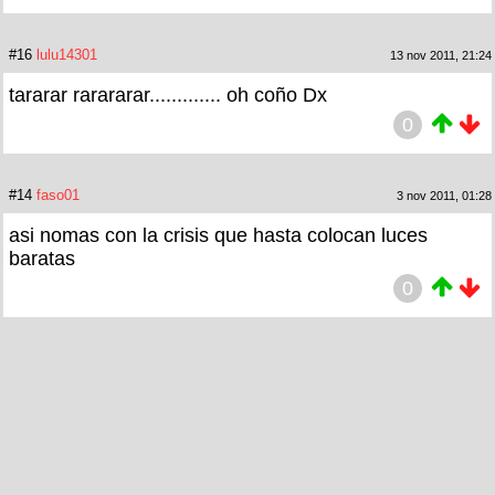
#16
lulu14301
13 nov 2011, 21:24
tararar rarararar............. oh coño Dx
0
#14
faso01
3 nov 2011, 01:28
asi nomas con la crisis que hasta colocan luces
baratas
0