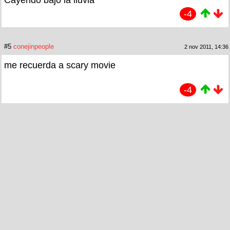
Cayendo bajo la lluvia
-4
#5
conejinpeople
2 nov 2011, 14:36
me recuerda a scary movie
-4