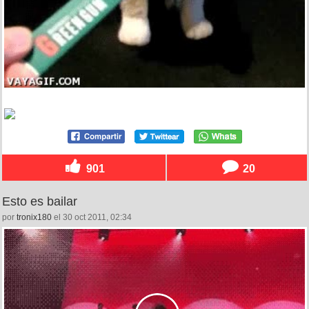
901
20
Esto es bailar
por
tronix180
el 30 oct 2011, 02:34