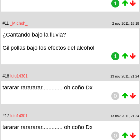
1
#11
_Michoh_
2 nov 2011, 18:18
¿Cantando bajo la lluvia?
Gilipollas bajo los efectos del alcohol
1
#18
lulu14301
13 nov 2011, 21:24
tararar rarararar............. oh coño Dx
0
#17
lulu14301
13 nov 2011, 21:24
tararar rarararar............. oh coño Dx
0