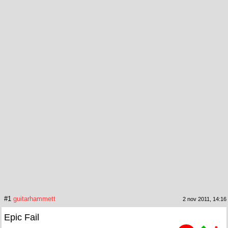
#1
guitarhammett
2 nov 2011, 14:16
Epic Fail