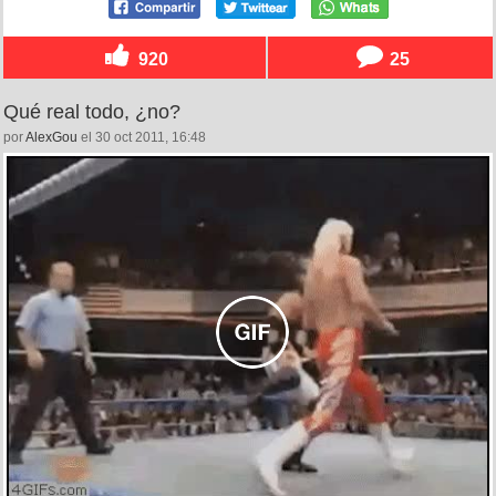
920
25
Qué real todo, ¿no?
por
AlexGou
el 30 oct 2011, 16:48