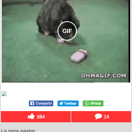
884
14
La rana pastor