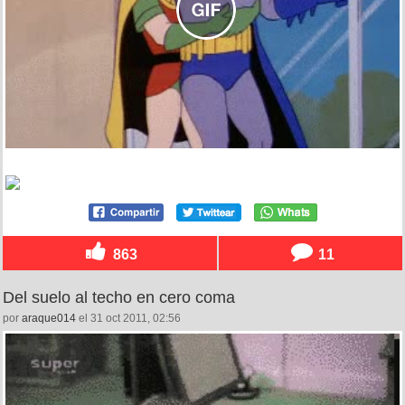
863
11
Del suelo al techo en cero coma
por
araque014
el 31 oct 2011, 02:56