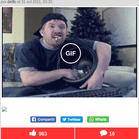
por
delfic
el 31 oct 2011, 03:35
963
16