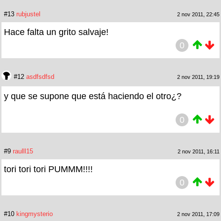
#13
rubjustel
2 nov 2011, 22:45
Hace falta un grito salvaje!
0
#12
asdfsdfsd
2 nov 2011, 19:19
y que se supone que está haciendo el otro¿?
0
#9
raulll15
2 nov 2011, 16:11
tori tori tori PUMMM!!!!
0
#10
kingmysterio
2 nov 2011, 17:09