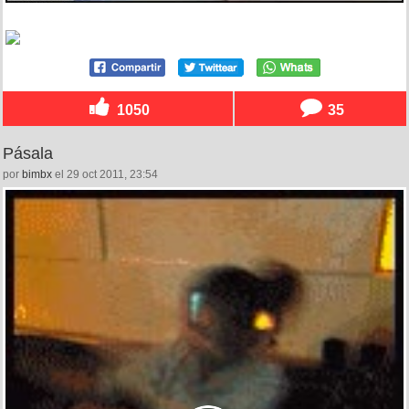
1050
35
Pásala
por
bimbx
el 29 oct 2011, 23:54