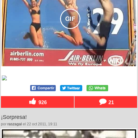
926
21
¡Sorpresa!
por
raszagal
el 22 oct 2011, 19:11