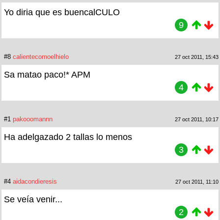
Yo diria que es buencalCULO
9
#8
calientecomoelhielo
27 oct 2011, 15:43
Sa matao paco!* APM
4
#1
pakooomannn
27 oct 2011, 10:17
Ha adelgazado 2 tallas lo menos
3
#4
aidacondieresis
27 oct 2011, 11:10
Se veía venir...
2