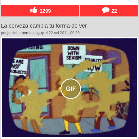
1299
22
La cerveza cambia tu forma de ver
por
justinbieberelmasgay
el 22 oct 2011, 00:36