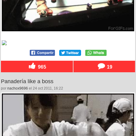
965
19
Panadería like a boss
por
nachox9696
el 24 oct 2011, 16:22