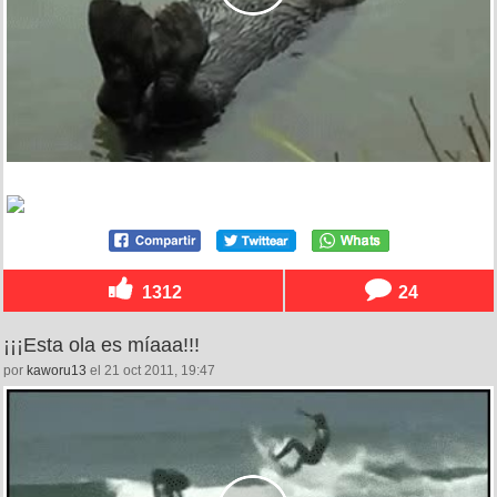
1312
24
¡¡¡Esta ola es míaaa!!!
por
kaworu13
el 21 oct 2011, 19:47