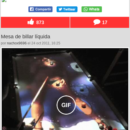
873
17
Mesa de billar líquida
por
nachox9696
el 24 oct 2011, 16:25