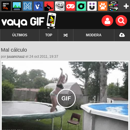
ÚLTIMOS
TOP
MODERA
Mal cálculo
por
juuancruuz
el 24 oct 2011, 19:37