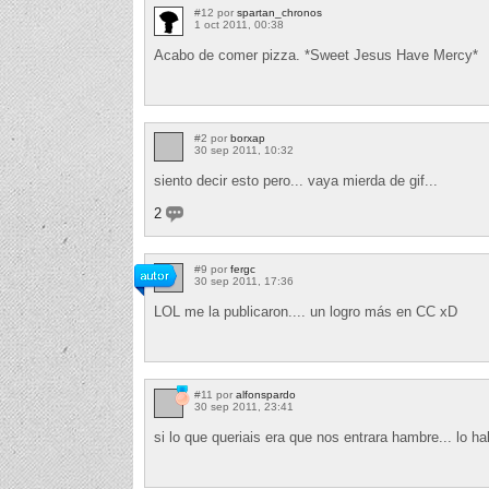
#12 por
spartan_chronos
1 oct 2011, 00:38
Acabo de comer pizza. *Sweet Jesus Have Mercy*
#2 por
borxap
30 sep 2011, 10:32
siento decir esto pero... vaya mierda de gif...
2
#9 por
fergc
30 sep 2011, 17:36
LOL me la publicaron.... un logro más en CC xD
#11 por
alfonspardo
30 sep 2011, 23:41
si lo que queriais era que nos entrara hambre... lo 