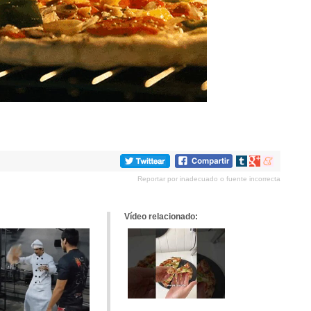
Compartir
Compartir
Compartir
en
en
en
Reportar por inadecuado o fuente incorrecta
tumblr
Google+
meneame
Vídeo relacionado: