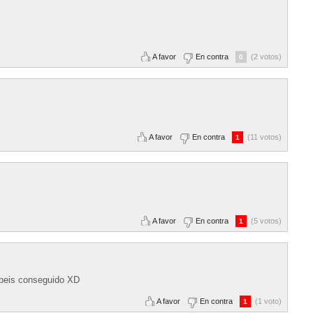
A favor
En contra
(2 votos)
0
A favor
En contra
(11 votos)
1
A favor
En contra
(5 votos)
1
habeis conseguido XD
A favor
En contra
(1 voto)
1