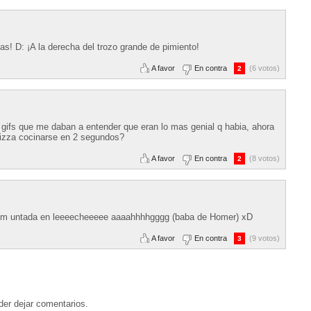
tas! D: ¡A la derecha del trozo grande de pimiento!
A favor
En contra
(6 votos)
2
gifs que me daban a entender que eran lo mas genial q habia, ahora
pizza cocinarse en 2 segundos?
A favor
En contra
(8 votos)
2
m untada en leeeecheeeee aaaahhhhgggg (baba de Homer) xD
A favor
En contra
(9 votos)
3
der dejar comentarios.