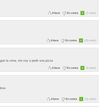
A favor
En contra
(7 votos)
5
A favor
En contra
(10 votos)
2
gue la cena, me voy a pedir una pizza
A favor
En contra
(4 votos)
2
dose.
A favor
En contra
(11 votos)
1