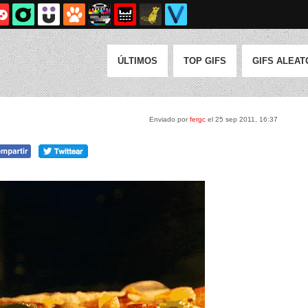
ÚLTIMOS
TOP GIFS
GIFS ALEAT
Enviado por
fergc
el 25 sep 2011, 16:37