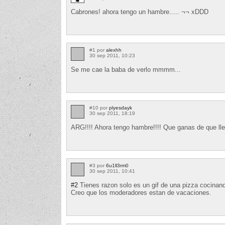
Cabrones! ahora tengo un hambre..... ¬¬ xDDD
#1 por
alexhh
30 sep 2011, 10:23
Se me cae la baba de verlo mmmm...
#10 por
plyesdayk
30 sep 2011, 18:19
ARG!!!! Ahora tengo hambre!!!! Que ganas de que lle
#3 por
6u1ll3rm0
30 sep 2011, 10:41
#2
Tienes razon solo es un gif de una pizza cocinan
Creo que los moderadores estan de vacaciones.