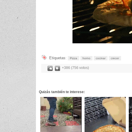
Etiquetas:
Pizza
horno
cocinar
crecer
+386 (756 votos)
Quizás también te interese: