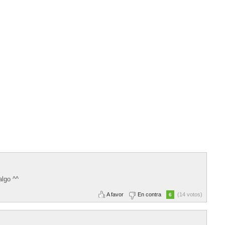
algo ^^
A favor
En contra
(14 votos)
6