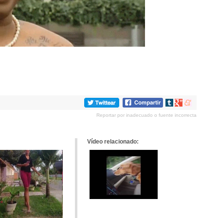
Compartir
Compartir
Compartir
en
en
en
Reportar por inadecuado o fuente incorrecta
tumblr
Google+
meneame
Vídeo relacionado: