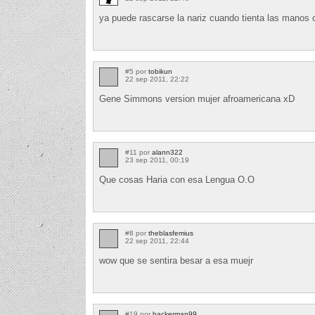
ya puede rascarse la nariz cuando tienta las manos
#5 por
tobikun
22 sep 2011, 22:22
Gene Simmons version mujer afroamericana xD
#11 por
alann322
23 sep 2011, 00:19
Que cosas Haria con esa Lengua O.O
#8 por
theblasfemius
22 sep 2011, 22:44
wow que se sentira besar a esa muejr
#19 por
backerman99