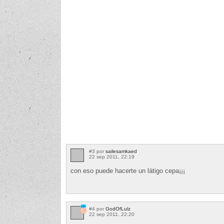
#3 por
sailesamkaed
22 sep 2011, 22:19
con eso puede hacerte un látigo cepa¡¡¡
#4 por
GodOfLulz
22 sep 2011, 22:20