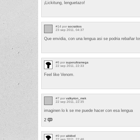
¡Lickitung, lenguetazo!
#14 por
socratitos
23 sep 2011, 04:37
Que envidia, con una lengua asi se podria rebañar l
#6 por
superultramega
22 sep 2011, 22:33
Feel like Venom.
#7 por
valkyrion_mek
22 sep 2011, 22:35
imaginen lo k se me puede hacer con esa lengua
2
#9 por
abldvd
22 sep 2011, 22:46