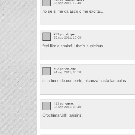
23 sep 2011, 19:46
no se si me da asco o me excita...
#23 por
shnipe
25 sep 2011, 12:08
feel like a snake!!! that's supicious...
#22 por
elfuerte
24 sep 2011, 00:50
si la tiene de ese porte, alcanza hasta las bolas
#13 por
onyxx
23 sep 2011, 00:46
Orochimaru!!!! :raisins: