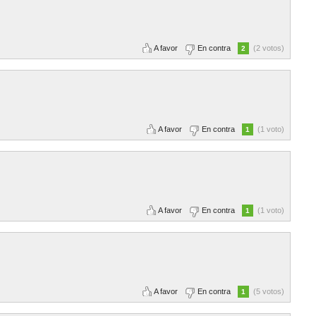
A favor
En contra
(2 votos)
2
A favor
En contra
(1 voto)
1
A favor
En contra
(1 voto)
1
A favor
En contra
(5 votos)
1