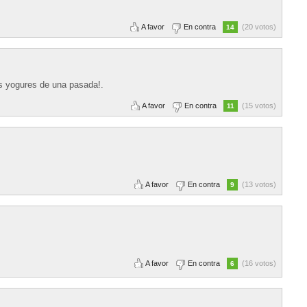
A favor
En contra
(20 votos)
14
os yogures de una pasada!.
A favor
En contra
(15 votos)
11
A favor
En contra
(13 votos)
9
A favor
En contra
(16 votos)
6