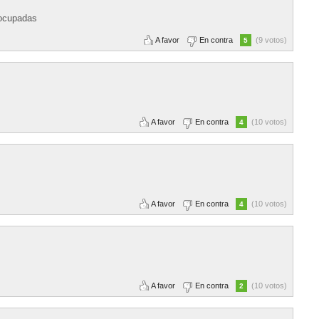
 ocupadas
A favor
En contra
(9 votos)
5
A favor
En contra
(10 votos)
4
A favor
En contra
(10 votos)
4
A favor
En contra
(10 votos)
2