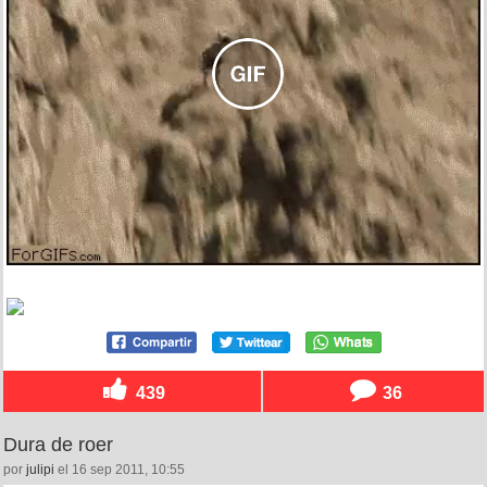
439
36
Dura de roer
por
julipi
el 16 sep 2011, 10:55