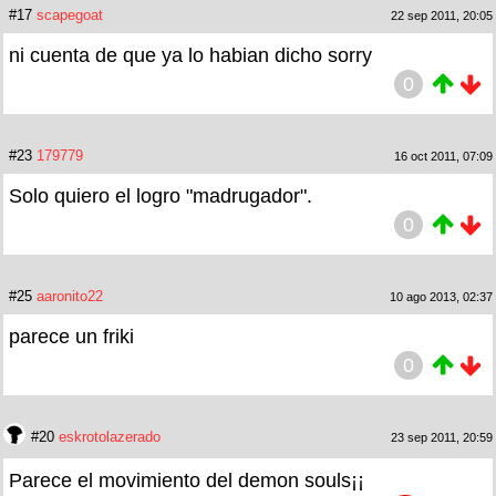
#17
scapegoat
22 sep 2011, 20:05
ni cuenta de que ya lo habian dicho sorry
0
#23
179779
16 oct 2011, 07:09
Solo quiero el logro "madrugador".
0
#25
aaronito22
10 ago 2013, 02:37
parece un friki
0
#20
eskrotolazerado
23 sep 2011, 20:59
Parece el movimiento del demon souls¡¡