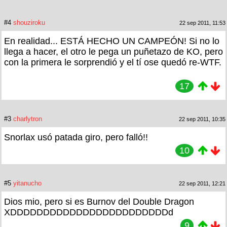
#4
shouziroku
22 sep 2011, 11:53
En realidad... ESTÁ HECHO UN CAMPEÓN! Si no lo
llega a hacer, el otro le pega un puñetazo de KO, pero
con la primera le sorprendió y el tí ose quedó re-WTF.
17
#3
charlytron
22 sep 2011, 10:35
Snorlax usó patada giro, pero falló!!
10
#5
yitanucho
22 sep 2011, 12:21
Dios mio, pero si es Burnov del Double Dragon
XDDDDDDDDDDDDDDDDDDDDDDDDd
9