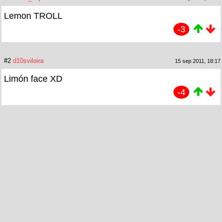
Lemon TROLL
-3
#2
d10sviloira
15 sep 2011, 18:17
Limón face XD
-4