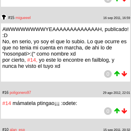
#15
migueeel
16 sep 2011, 16:59
AWWWWWWWWYEAAAAAAAAAAAAAH, publicado!
:D
No, en serio, yo soy el que lo subio. Lo que ocurre es
que no tenia mi cuenta en marcha, de ahi lo de
"nosonpati>:(" como nombre xd
por cierto,
#14,
yo este lo encontre en failblog, y
nunca he visto el tuyo xd
0
#16
poligonero97
29 ago 2012, 22:01
#14
mámatela ptingao¡¡¡ :odete:
0
#10
alan_esp
15 sep 2011, 20:32