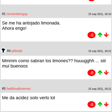
#1
nonrandomguy
15 sep 2011, 18:16
Se me ha antojado limonada.
Ahora engo!
-8
#4
pililoide
15 sep 2011, 18:21
Mmmm como sabran los limones?? huuugghh ... siii
mui buenoos
-8
#5
feellikeallmemes
15 sep 2011, 18:21
Me da acidez solo verlo lol
-8