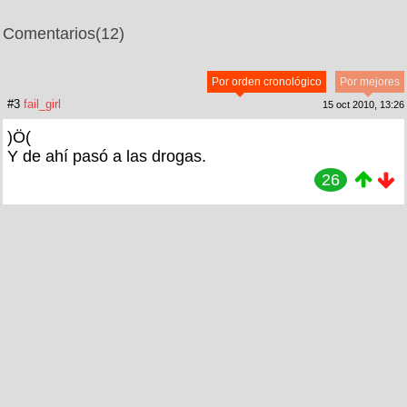
Comentarios
(12)
Por orden cronológico
Por mejores
#3
fail_girl
15 oct 2010, 13:26
)Ö(
Y de ahí pasó a las drogas.
26