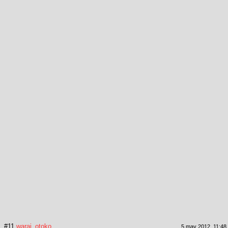
#11
warai_otoko
5 may 2012, 11:48