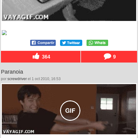
364
9
Paranoia
por
screwdriver
el 1 oct 2010, 16:53