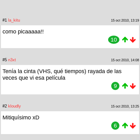
#1
la_kitu
15 oct 2010, 13:19
como picaaaaa!!
10
#5
n3xt
15 oct 2010, 14:08
Tenía la cinta (VHS, qué tiempos) rayada de las
veces que vi esa película
9
#2
kloudly
15 oct 2010, 13:25
Mitiquísimo xD
6