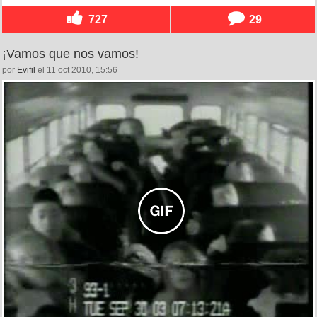
727
29
¡Vamos que nos vamos!
por
Evifil
el 11 oct 2010, 15:56