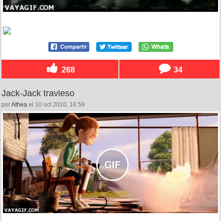
268
34
Jack-Jack travieso
por
Athea
el 10 oct 2010, 16:59