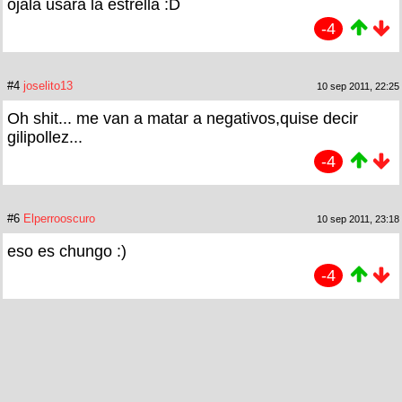
ojala usara la estrella :D
-4
#4
joselito13
10 sep 2011, 22:25
Oh shit... me van a matar a negativos,quise decir
gilipollez...
-4
#6
Elperrooscuro
10 sep 2011, 23:18
eso es chungo :)
-4