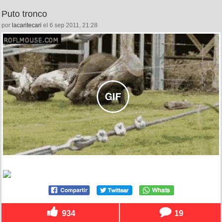
Puto tronco
por
lacaritecari
el 6 sep 2011, 21:28
934
19