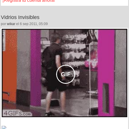
¡Registra tu cuenta ahora!
Vidrios Invisibles
por
wikar
el 6 sep 2011, 05:09