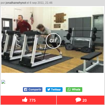
por
jonathanwhynot
el 6 sep 2011, 21:46
775
20