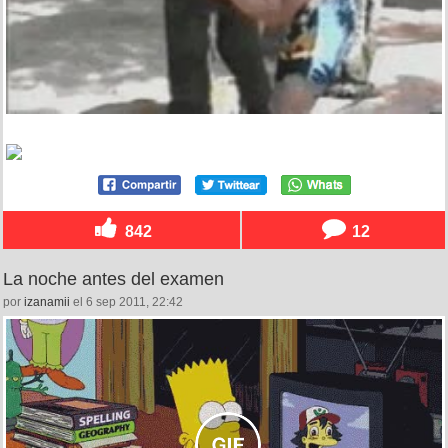
842
12
La noche antes del examen
por
izanamii
el 6 sep 2011, 22:42