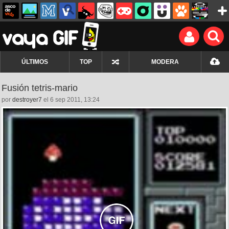
ÚLTIMOS
TOP
MODERA
Fusión tetris-mario
por
destroyer7
el 6 sep 2011, 13:24