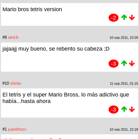
Mario bros tetris version
-2
#8
wlnt3r
10 sep 2011, 23:28
jajaajj muy bueno, se rebento su cabeza ;D
-3
#10
shinla
11 sep 2011, 01:15
El tetris y el super Mario Bross, lo más adictivo que
había...hasta ahora
-3
#1
juanithozx
10 sep 2011, 22:18