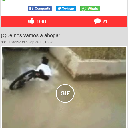
1061
21
¡Qué nos vamos a ahogar!
por
ismael92
el 6 sep 2011, 18:28