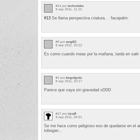
#14 por
technoloko
9 sep 2011, 11:23
#13
Se llama perspectiva criatura... :facepalm:
#5 por
sergi92
8 sep 2011, 20:22
Es como cuando meas por la mañana, tarda en salir y
#2 por
kingofgods
8 sep 2011, 20:17
Parece que vaya sin gravedad xDDD
#17 por
nicojff
9 sep 2011, 20:01
Se me hace como peligroso eso de quedarse en el ai
tobogan...