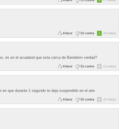
A favor
En contra
(7 votos)
3
A favor
En contra
(9 votos)
1
smo, es en el acualand que esta cerca de Benidorm verdad?
A favor
En contra
(2 votos)
0
 es que durante 1 segundo te deja suspendido en el aire
A favor
En contra
(0 votos)
0