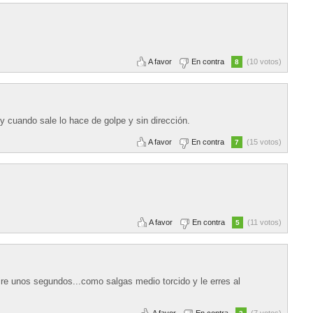
A favor
En contra
(10 votos)
8
 cuando sale lo hace de golpe y sin dirección.
A favor
En contra
(15 votos)
7
A favor
En contra
(11 votos)
5
re unos segundos...como salgas medio torcido y le erres al