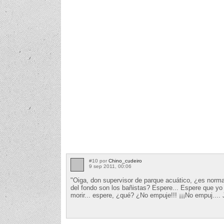
#10 por
Chino_cudeiro
9 sep 2011, 00:06
"Oiga, don supervisor de parque acuático, ¿es norma
del fondo son los bañistas? Espere... Espere que yo
morir... espere, ¿qué? ¿No empuje!!! ¡¡¡No empuj