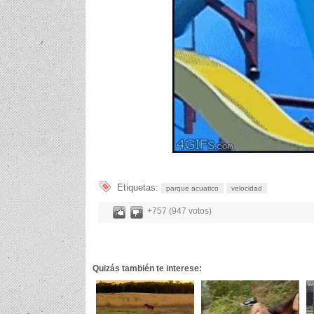
Etiquetas:
parque acuatico
velocidad
+757 (947 votos)
Quizás también te interese: