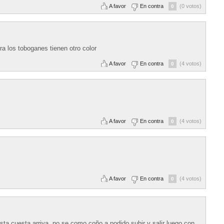
A favor
En contra
(0 votos)
0
a los toboganes tienen otro color
A favor
En contra
(4 votos)
0
A favor
En contra
(4 votos)
0
A favor
En contra
(4 votos)
0
 esta cuesta arriva, no se como coño a podido subir y salir luego con