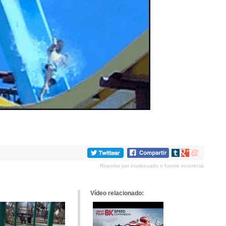
Compartir
Compartir
Compartir
en
en
en
Reportar por inadecuado o fuente incorrecta
tumblr
Google+
meneame
Vídeo relacionado: