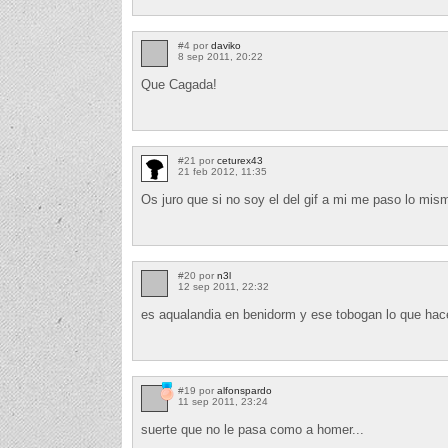
#4 por
daviko
8 sep 2011, 20:22
Que Cagada!
#21 por
ceturex43
21 feb 2012, 11:35
Os juro que si no soy el del gif a mi me paso lo mi
#20 por
n3l
12 sep 2011, 22:32
es aqualandia en benidorm y ese tobogan lo que hace
#19 por
alfonspardo
11 sep 2011, 23:24
suerte que no le pasa como a homer...