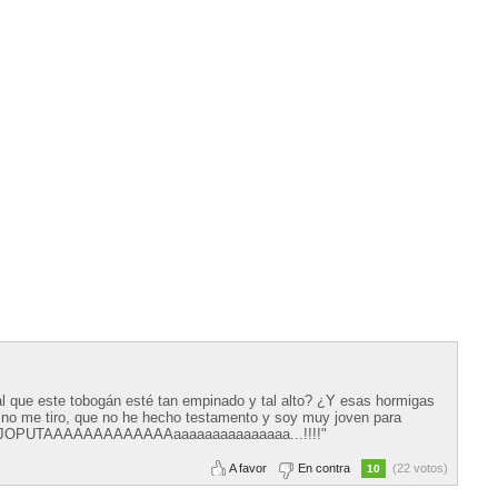
l que este tobogán esté tan empinado y tal alto? ¿Y esas hormigas
 no me tiro, que no he hecho testamento y soy muy joven para
.... JOPUTAAAAAAAAAAAAAaaaaaaaaaaaaaaa...!!!!"
A favor
En contra
(22 votos)
10