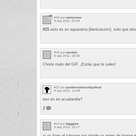
#18 por
metronomo
9 sep 2011, 23:46
#15
esto es en aquarama (benicassim), solo que ahor
#16 por
neorider
9 sep 2011, 18:39
Chiste malo del GIF: ¡Estás que te sales!
#15 por
quebienvamoschiquitinxd
9 sep 2011, 14:08
eso es en acualandia?
2
#13 por
tttgggree
9 sep 2011, 10:17
si os fijais el tobogan por donde va antes de tirarse