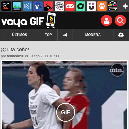
ÚLTIMOS
TOP
MODERA
¡Quita coño!
por
reddead96
el 19 ago 2011, 01:33