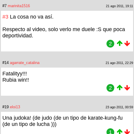
#7
marinita1516
21 ago 2011, 19:11
#3
La cosa no va así.
Respecto al video, solo verlo me duele :S que poca
deportividad.
2
#14
agarrate_catalina
21 ago 2011, 22:29
Fatalityy!!!
Rubia win!!
2
#19
eloi13
23 ago 2011, 00:59
Una judoka! (de judo (de un tipo de karate-kung-fu
(de un tipo de lucha )))
1