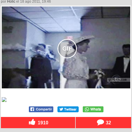
por
Holic
el 18 ago 2011, 19:46
1910
32