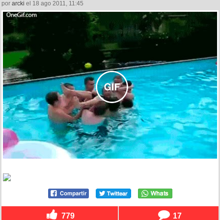
por
arcki
el 18 ago 2011, 11:45
779
17