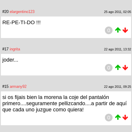
#20
elargentino123
25 ago 2011, 02:05
RE-PE-TI-DO !!!
0
#17
ingrita
22 ago 2011, 13:32
joder...
0
#15
armany92
22 ago 2011, 09:25
si os fijais bien la morena la coje del pantalón
primero....seguramente pellizcando....a partir de aquí
que cada uno juzgue como quiera!
0