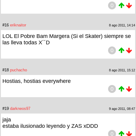
0
#16
eriknaitor
8 ago 2011, 14:14
LOL El Pobre Bam Margera (Si el Skater) siempre se
las lleva todas X´´D
0
#18
puchacho
8 ago 2011, 15:12
Hostias, hostias everywhere
0
#19
darkneos97
9 ago 2011, 08:47
jaja
estaba ilusionado leyendo y ZAS xDDD
0