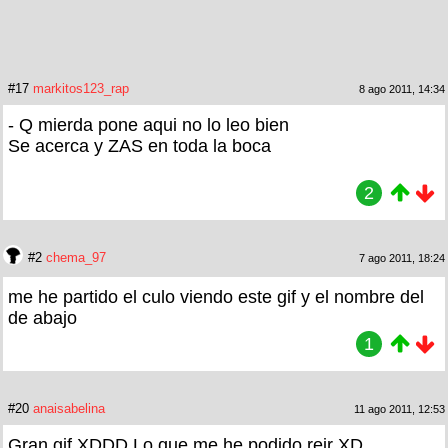
#17
markitos123_rap
8 ago 2011, 14:34
- Q mierda pone aqui no lo leo bien
Se acerca y ZAS en toda la boca
2
#2
chema_97
7 ago 2011, 18:24
me he partido el culo viendo este gif y el nombre del
de abajo
1
#20
anaisabelina
11 ago 2011, 12:53
Gran gif XDDD Lo que me he podido reir XD