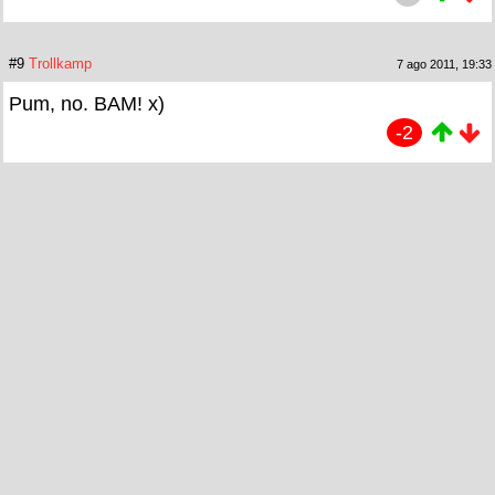
#9
Trollkamp
7 ago 2011, 19:33
Pum, no. BAM! x)
-2