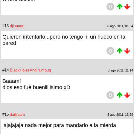
0
#13
djinunoe
8 ago 2011, 01:34
Quieron intentarlo...pero no tengo ni un hueco en la
pared
0
#14
BlackHolesAndHumbug
8 ago 2011, 11:14
Baaam!
dios eso fué bueniiiiisimo xD
0
#15
darkaura
8 ago 2011, 13:29
jajajajaja nada mejor para mandarlo a la mierda