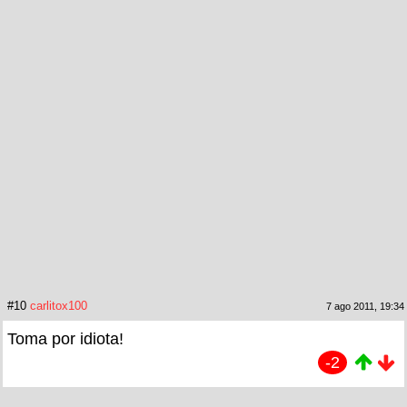
#10
carlitox100
7 ago 2011, 19:34
Toma por idiota!
-2