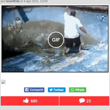
por
larainfinity
el 4 ago 2011, 13:04
685
23