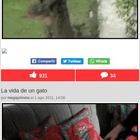
931
34
La vida de un gato
por
megajohnms
el 1 ago 2011, 14:06