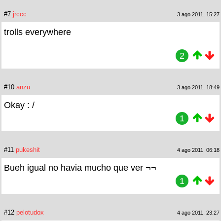
#7
jrccc
3 ago 2011, 15:27
trolls everywhere
2
#10
anzu
3 ago 2011, 18:49
Okay : /
1
#11
pukeshit
4 ago 2011, 06:18
Bueh igual no havia mucho que ver ¬¬
1
#12
pelotudox
4 ago 2011, 23:27