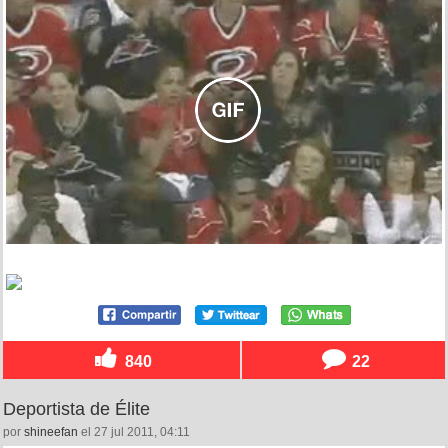
840
22
Deportista de Élite
por
shineefan
el 27 jul 2011, 04:11