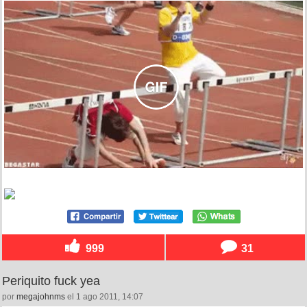
999
31
Periquito fuck yea
por
megajohnms
el 1 ago 2011, 14:07