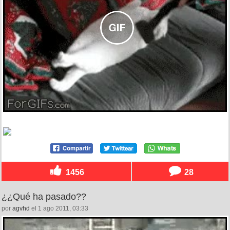
1456
28
¿¿Qué ha pasado??
por
agvhd
el 1 ago 2011, 03:33