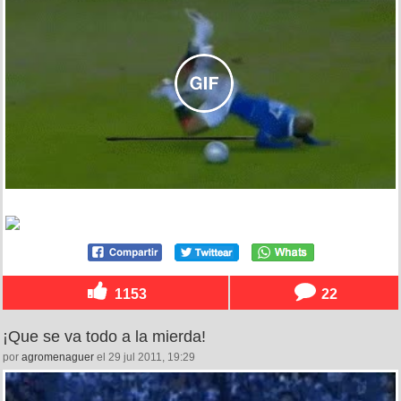
1153
22
¡Que se va todo a la mierda!
por
agromenaguer
el 29 jul 2011, 19:29