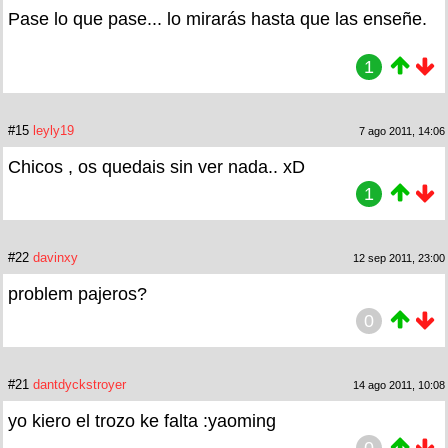
Pase lo que pase... lo mirarás hasta que las enseñe.
1
#15
leyly19
7 ago 2011, 14:06
Chicos , os quedais sin ver nada.. xD
1
#22
davinxy
12 sep 2011, 23:00
problem pajeros?
0
#21
dantdyckstroyer
14 ago 2011, 10:08
yo kiero el trozo ke falta :yaoming
0