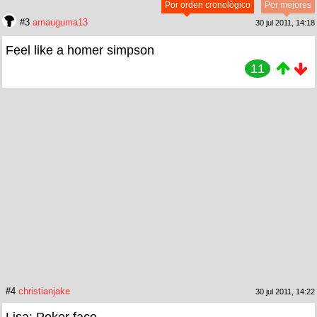
Por orden cronológico
Por mejores
#3
arnauguma13
30 jul 2011, 14:18
Feel like a homer simpson
11
#4
christianjake
30 jul 2011, 14:22
Lisa: Poker face