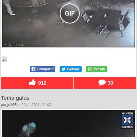
912
39
Toma gafas
por
juli96
el 29 jul 2011, 01:42