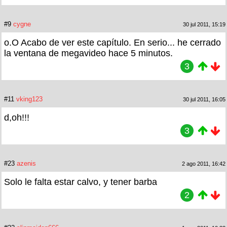
#9
cygne
30 jul 2011, 15:19
o.O Acabo de ver este capítulo. En serio... he cerrado
la ventana de megavideo hace 5 minutos.
3
#11
vking123
30 jul 2011, 16:05
d,oh!!!
3
#23
azenis
2 ago 2011, 16:42
Solo le falta estar calvo, y tener barba
2