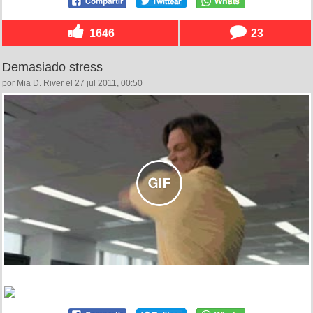
1646
23
Demasiado stress
por Mia D. River el 27 jul 2011, 00:50