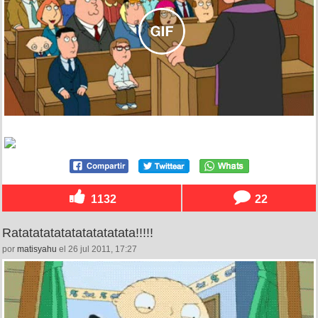
1132
22
Ratatatatatatatatatatata!!!!!
por
matisyahu
el 26 jul 2011, 17:27