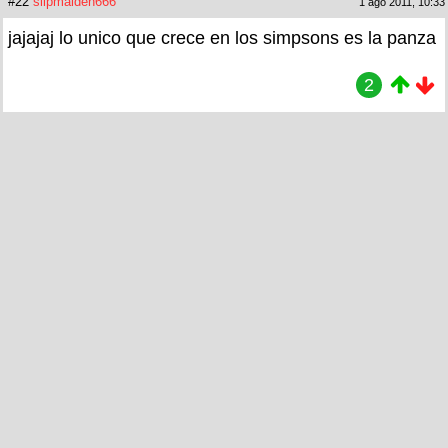
#22
slipmaiden666
1 ago 2011, 10:33
jajajaj lo unico que crece en los simpsons es la panza
2