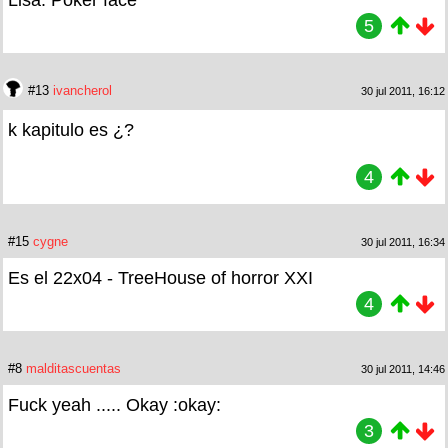
5
#13
ivancherol
30 jul 2011, 16:12
k kapitulo es ¿?
4
#15
cygne
30 jul 2011, 16:34
Es el 22x04 - TreeHouse of horror XXI
4
#8
malditascuentas
30 jul 2011, 14:46
Fuck yeah ..... Okay :okay:
3