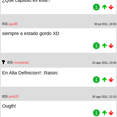
¿Que capitulo es este?
1
#16
jaju98
30 jul 2011, 18:05
siempre a estado gordo XD
1
#25
montanah
10 ago 2011, 23:45
En Alta Definicion!! :Raisin:
1
#26
janb20
30 ago 2011, 22:10
Ougth!
1