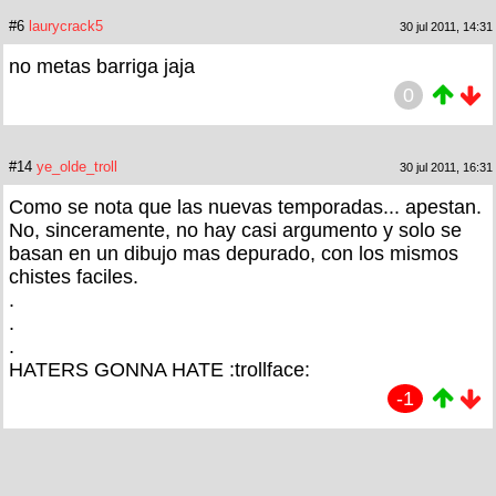
#6
laurycrack5
30 jul 2011, 14:31
no metas barriga jaja
0
#14
ye_olde_troll
30 jul 2011, 16:31
Como se nota que las nuevas temporadas... apestan.
No, sinceramente, no hay casi argumento y solo se
basan en un dibujo mas depurado, con los mismos
chistes faciles.
.
.
.
HATERS GONNA HATE :trollface:
-1