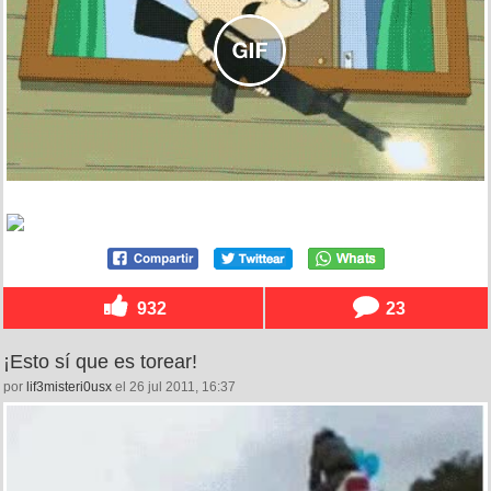
932
23
¡Esto sí que es torear!
por
lif3misteri0usx
el 26 jul 2011, 16:37