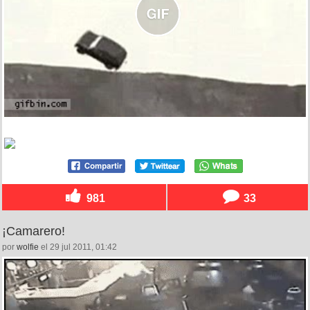
981
33
¡Camarero!
por
wolfie
el 29 jul 2011, 01:42