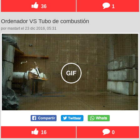
36
1
Ordenador VS Tubo de combustión
por mastart el 23 dic 2016, 05:31
16
0