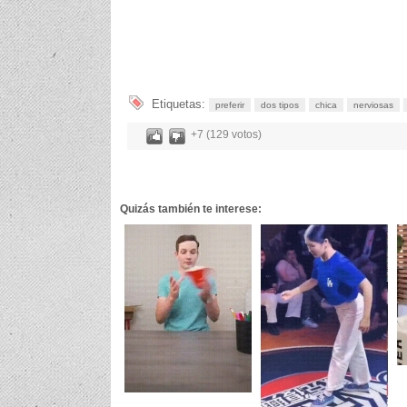
Etiquetas:
preferir
dos tipos
chica
nerviosas
+7 (129 votos)
Quizás también te interese: