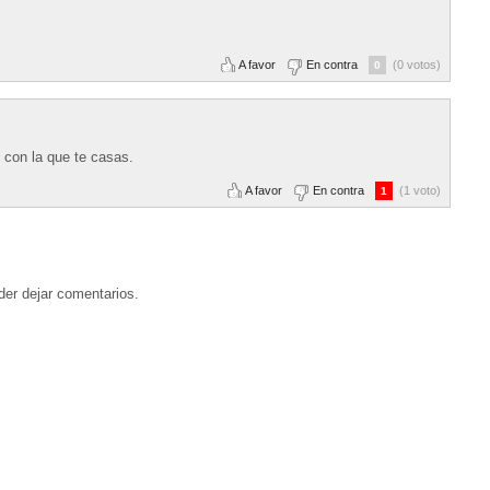
A favor
En contra
(0 votos)
0
 con la que te casas.
A favor
En contra
(1 voto)
1
der dejar comentarios.