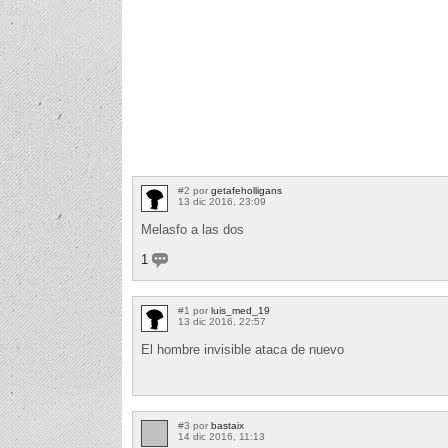
#2 por
getafeholligans
13 dic 2016, 23:09
Melasfo a las dos
1
#1 por
luis_med_19
13 dic 2016, 22:57
El hombre invisible ataca de nuevo
#3 por
bastaix
14 dic 2016, 11:13