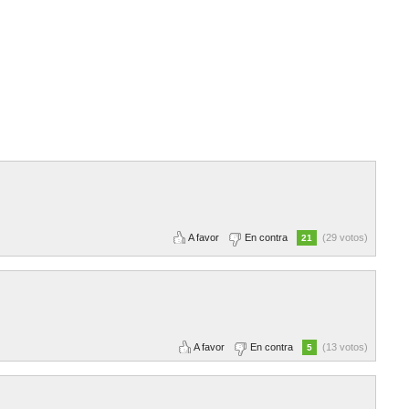
A favor
En contra
(29 votos)
21
A favor
En contra
(13 votos)
5