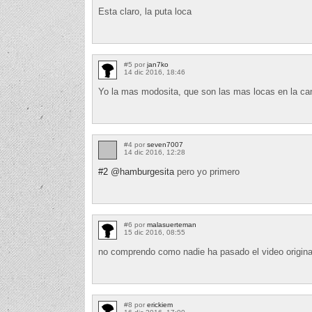
Esta claro, la puta loca
#5 por
jan7ko
14 dic 2016, 18:46
Yo la mas modosita, que son las mas locas en la c
#4 por
seven7007
14 dic 2016, 12:28
#2
@hamburgesita
pero yo primero
#6 por
malasuerteman
15 dic 2016, 08:55
no comprendo como nadie ha pasado el video origina
#8 por
erickiem