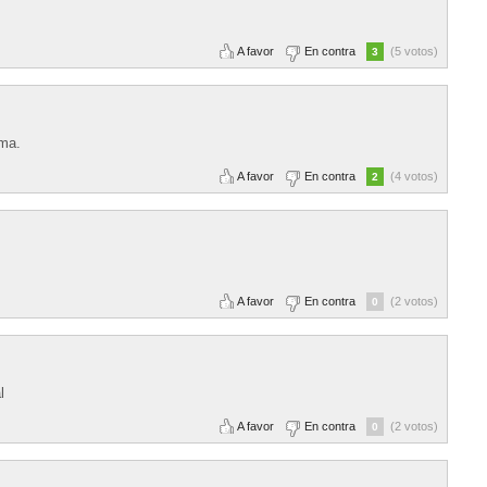
A favor
En contra
(5 votos)
3
ama.
A favor
En contra
(4 votos)
2
A favor
En contra
(2 votos)
0
l
A favor
En contra
(2 votos)
0