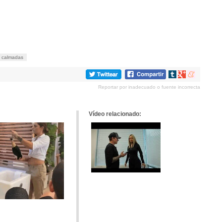
calmadas
Compartir
Compartir
Compartir
en
en
en
Reportar por inadecuado o fuente incorrecta
tumblr
Google+
meneame
Vídeo relacionado: