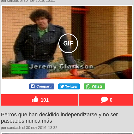
por cerseis el 30 nov 2016, 15:31
101
0
Perros que han decidido independizarse y no ser
paseados nunca más
por candash el 30 nov 2016, 13:32