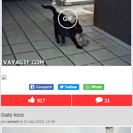
917
21
Gato loco
por
amixeh
el 21 sep 2010, 14:39