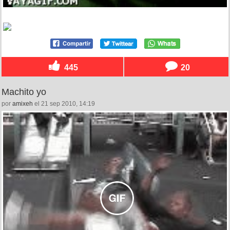
445
20
Machito yo
por
amixeh
el 21 sep 2010, 14:19