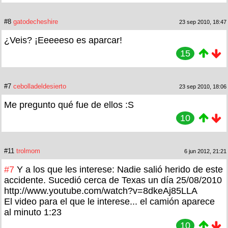
#8
gatodecheshire
23 sep 2010, 18:47
¿Veis? ¡Eeeeeso es aparcar!
15
#7
cebolladeldesierto
23 sep 2010, 18:06
Me pregunto qué fue de ellos :S
10
#11
trolmom
6 jun 2012, 21:21
#7
Y a los que les interese: Nadie salió herido de este
accidente. Sucedió cerca de Texas un día 25/08/2010
http://www.youtube.com/watch?v=8dkeAj85LLA
El video para el que le interese... el camión aparece
al minuto 1:23
10