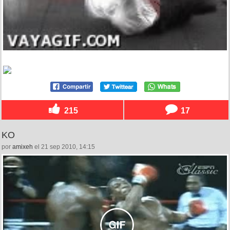
215
17
KO
por
amixeh
el 21 sep 2010, 14:15