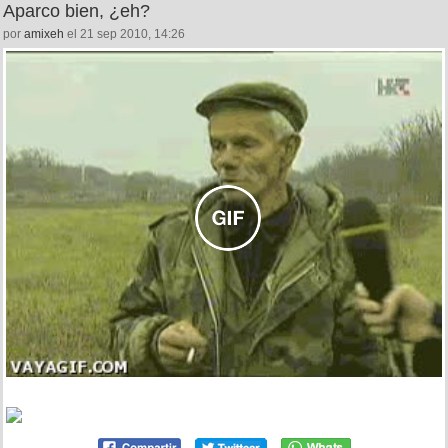
Aparco bien, ¿eh?
por
amixeh
el 21 sep 2010, 14:26