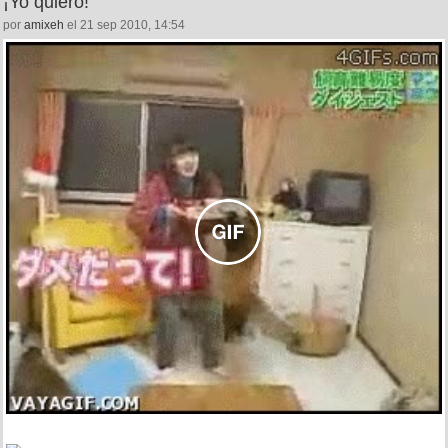
¡Yo quiero!
por
amixeh
el 21 sep 2010, 14:54