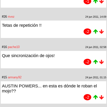
-1
#26
rivez
24 jun 2011, 14:09
Tetas de repetición !!
-2
#16
pache10
24 jun 2011, 02:58
Que sincronización de ojos!
-2
#15
armany92
24 jun 2011, 01:15
AUSTIN POWERS... en esta es dónde le roban el
mojo??
-2