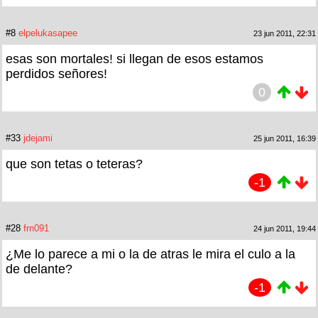
#8
elpelukasapee
23 jun 2011, 22:31
esas son mortales! si llegan de esos estamos
perdidos señores!
0
#33
jdejami
25 jun 2011, 16:39
que son tetas o teteras?
-1
#28
frn091
24 jun 2011, 19:44
¿Me lo parece a mi o la de atras le mira el culo a la
de delante?
-1