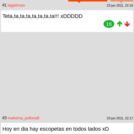
#1
lagartman
23 jun 2011, 22:16
Teta,ta,ta,ta,ta,ta,ta,ta!!! xDDDDD
16
#3
mahoma_pollona9
23 jun 2011, 22:17
Hoy en dia hay escopetas en todos lados xD