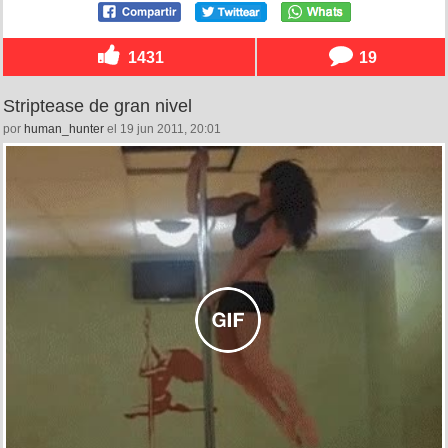
1431
19
Striptease de gran nivel
por
human_hunter
el 19 jun 2011, 20:01