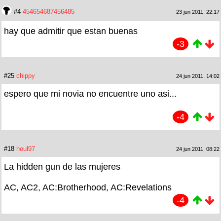
#4
454654687456485
23 jun 2011, 22:17
hay que admitir que estan buenas
-3
#25
chippy
24 jun 2011, 14:02
espero que mi novia no encuentre uno asi...
-4
#18
houl97
24 jun 2011, 08:22
La hidden gun de las mujeres
AC, AC2, AC:Brotherhood, AC:Revelations
-4