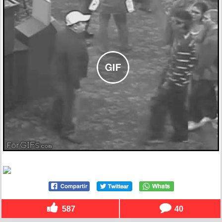
587
40