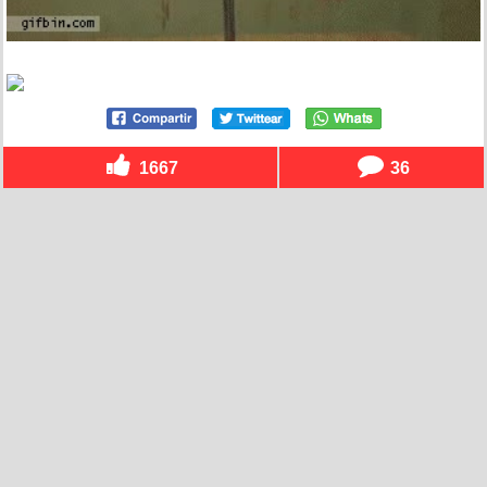
1667
36