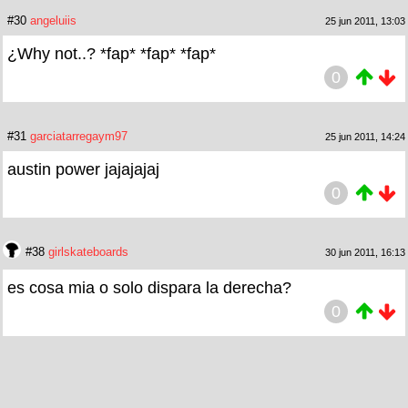
#30
angeluiis
25 jun 2011, 13:03
¿Why not..? *fap* *fap* *fap*
0
#31
garciatarregaym97
25 jun 2011, 14:24
austin power jajajajaj
0
#38
girlskateboards
30 jun 2011, 16:13
es cosa mia o solo dispara la derecha?
0