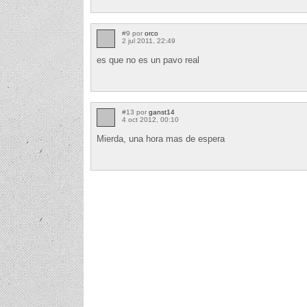
#9 por
orco
2 jul 2011, 22:49
es que no es un pavo real
#13 por
ganst14
4 oct 2012, 00:10
Mierda, una hora mas de espera