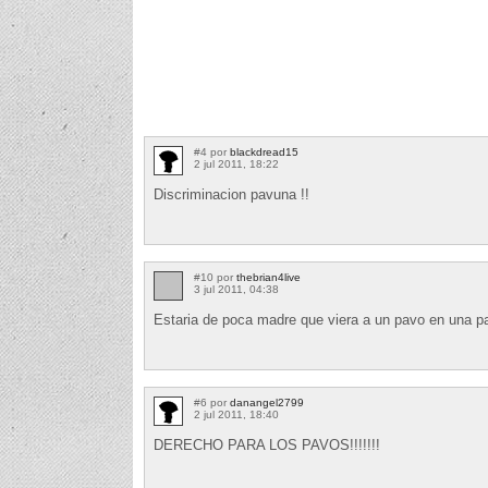
#4 por
blackdread15
2 jul 2011, 18:22
Discriminacion pavuna !!
#10 por
thebrian4live
3 jul 2011, 04:38
Estaria de poca madre que viera a un pavo en una pa
#6 por
danangel2799
2 jul 2011, 18:40
DERECHO PARA LOS PAVOS!!!!!!!