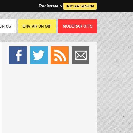
Regístrate
o
INICIAR SESIÓN
ORIOS
ENVIAR UN GIF
MODERAR GIFS