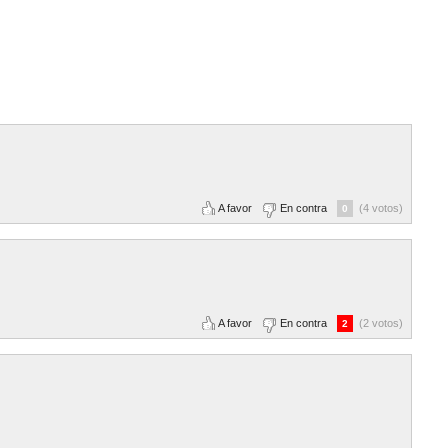
A favor
En contra
(4 votos)
0
A favor
En contra
(2 votos)
2