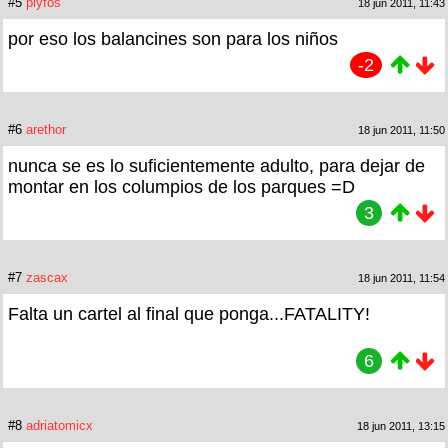
#5
plyfos
18 jun 2011, 11:43
por eso los balancines son para los niños
-2
#6
arethor
18 jun 2011, 11:50
nunca se es lo suficientemente adulto, para dejar de
montar en los columpios de los parques =D
3
#7
zascax
18 jun 2011, 11:54
Falta un cartel al final que ponga...FATALITY!
6
#8
adriatomicx
18 jun 2011, 13:15