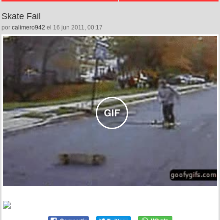
Skate Fail
por
calimero942
el 16 jun 2011, 00:17