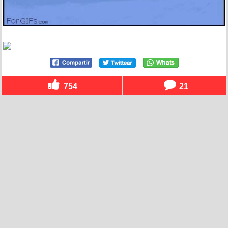
754
21