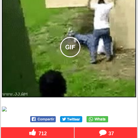
712
37