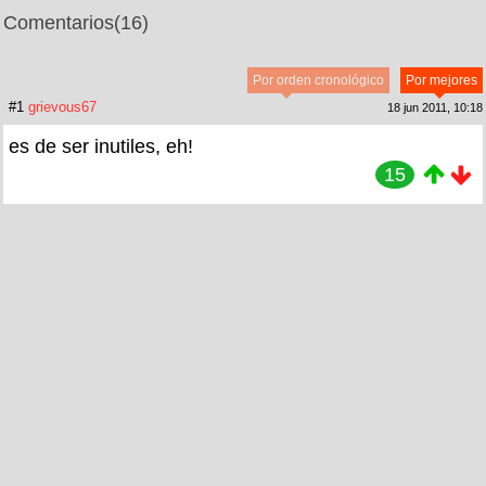
Comentarios
(16)
Por orden cronológico
Por mejores
#1
grievous67
18 jun 2011, 10:18
es de ser inutiles, eh!
15