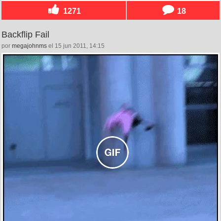
1271
18
Backflip Fail
por
megajohnms
el 15 jun 2011, 14:15