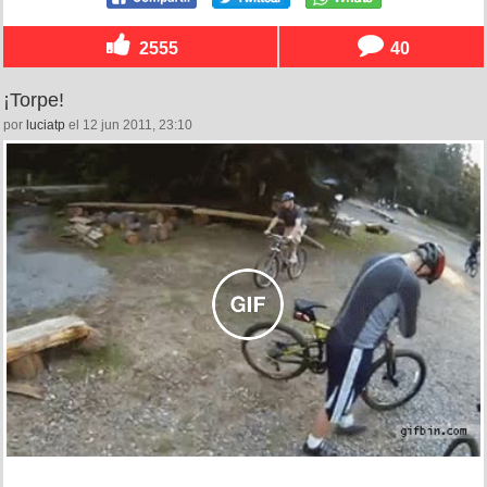
2555
40
¡Torpe!
por
luciatp
el 12 jun 2011, 23:10