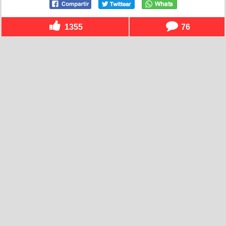
1355
76