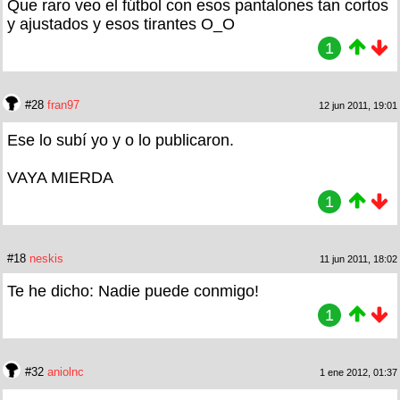
Que raro veo el fútbol con esos pantalones tan cortos
y ajustados y esos tirantes O_O
1
#28
fran97
12 jun 2011, 19:01
Ese lo subí yo y o lo publicaron.
VAYA MIERDA
1
#18
neskis
11 jun 2011, 18:02
Te he dicho: Nadie puede conmigo!
1
#32
aniolnc
1 ene 2012, 01:37