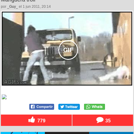
por
_Guy_
el 1 jun 2011, 20:14
779
35