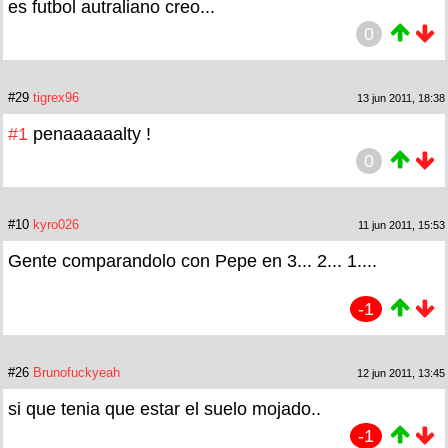
es futbol autraliano creo...
0
#29
tigrex96
13 jun 2011, 18:38
#1
penaaaaaalty !
0
#10
kyro026
11 jun 2011, 15:53
Gente comparandolo con Pepe en 3... 2... 1....
-1
#26
Brunofuckyeah
12 jun 2011, 13:45
si que tenia que estar el suelo mojado..
-1