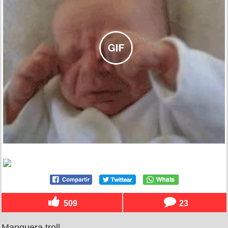
509
23
Manguera troll