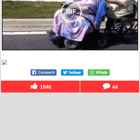
1046
44