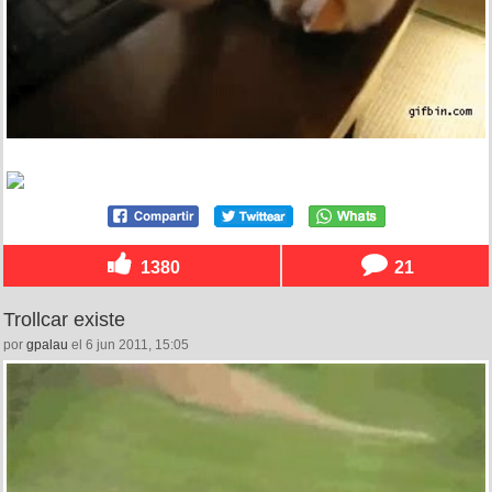
1380
21
Trollcar existe
por
gpalau
el 6 jun 2011, 15:05