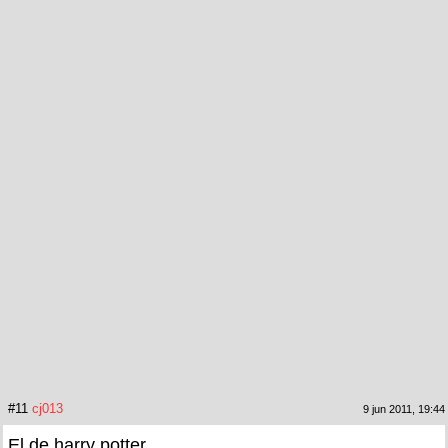
#11
cj013
9 jun 2011, 19:44
El de harry potter