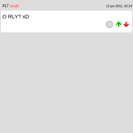
#17
uzuki
12 jun 2011, 02:24
O RLY? xD
0