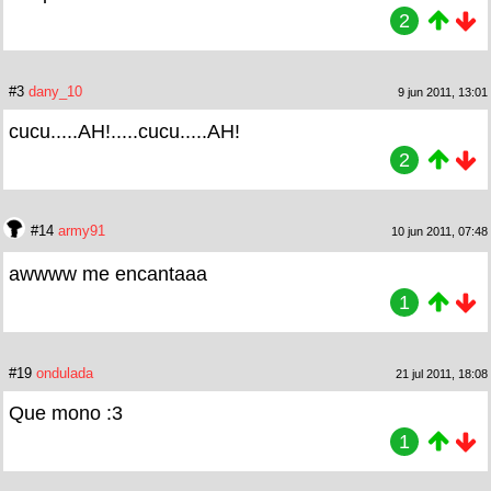
2
#3
dany_10
9 jun 2011, 13:01
cucu.....AH!.....cucu.....AH!
2
#14
army91
10 jun 2011, 07:48
awwww me encantaaa
1
#19
ondulada
21 jul 2011, 18:08
Que mono :3
1