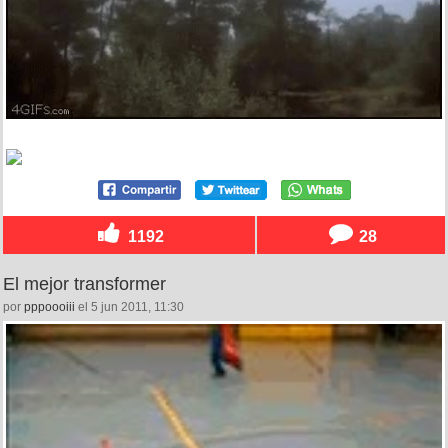
1192
28
El mejor transformer
por
pppoooiii
el 5 jun 2011, 11:30