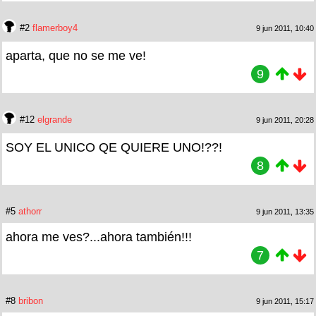
#2
flamerboy4
9 jun 2011, 10:40
aparta, que no se me ve!
9
#12
elgrande
9 jun 2011, 20:28
SOY EL UNICO QE QUIERE UNO!??!
8
#5
athorr
9 jun 2011, 13:35
ahora me ves?...ahora también!!!
7
#8
bribon
9 jun 2011, 15:17