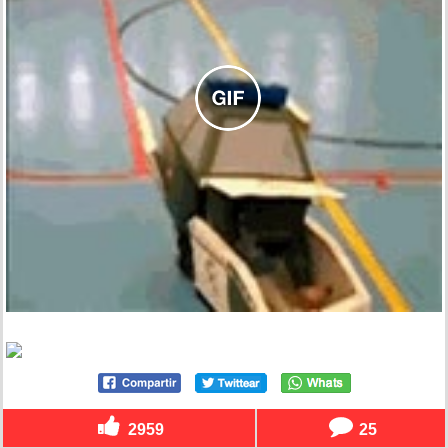
2959
25