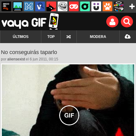
ÚLTIMOS
TOP
MODERA
No conseguirás taparlo
por
aliensexist
el 6 jun 2011, 00:15