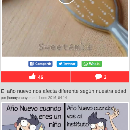
46
3
El año nuevo nos afecta diferente según nuestra edad
por
jhonnypapayone
el 1 ene 2016, 04:14