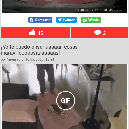
45
2
¡Yo te puedo enseñaaaaar, cosas
maravillooooosaaaaaaas!
por Anónimo el 30 dic 2015, 12:31