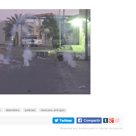
a
disturbios
policias
mascara anti-gas
Compartir
Compartir
Compartir
en
en
en
Reportar por inadecuado o fuente incorrecta
tumblr
Google+
meneame