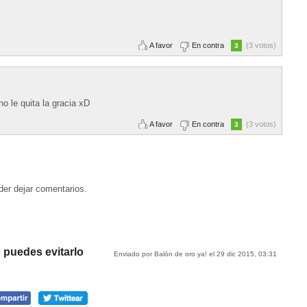
A favor
En contra
(3 votos)
3
o le quita la gracia xD
A favor
En contra
(3 votos)
3
der dejar comentarios.
 puedes evitarlo
Enviado por Balón de oro ya! el 29 dic 2015, 03:31