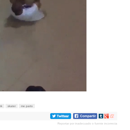
rk
skater
me parto
Compartir
Compartir
Compartir
en
en
en
Reportar por inadecuado o fuente incorrecta
tumblr
Google+
meneame