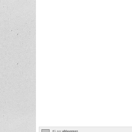
#1 por
alldaygreen