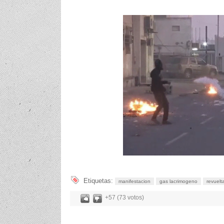
Etiquetas:
manifestacion
gas lacrimogeno
revuelt
+57 (73 votos)