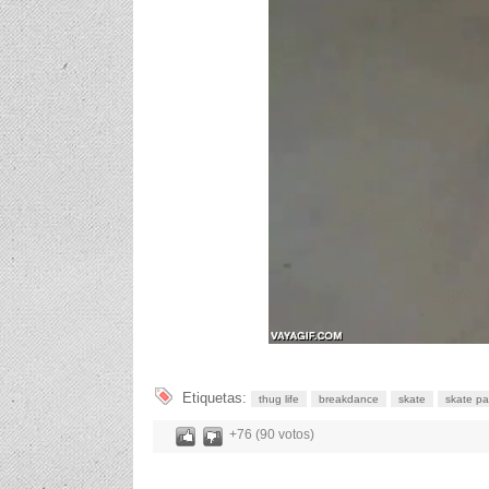
Etiquetas:
thug life
breakdance
skate
skate pa
+76 (90 votos)