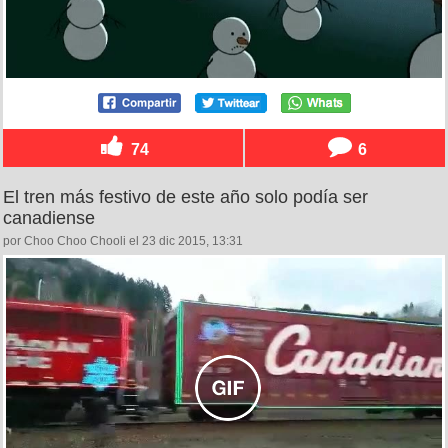
74
6
El tren más festivo de este año solo podía ser
canadiense
por Choo Choo Chooli el 23 dic 2015, 13:31