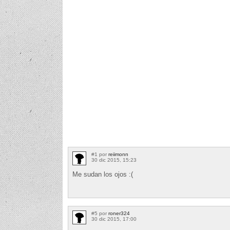
#1 por
reiimonn
30 dic 2015, 15:23
Me sudan los ojos :(
#5 por
roner324
30 dic 2015, 17:00