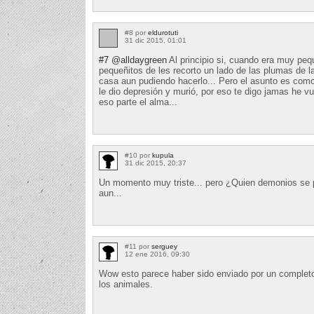
#8 por
eldurotuti
31 dic 2015, 01:01
#7
@alldaygreen
Al principio si, cuando era muy pe
pequeñitos de les recorto un lado de las plumas de l
casa aun pudiendo hacerlo... Pero el asunto es como 
le dio depresión y murió, por eso te digo jamas he v
eso parte el alma...
#10 por
kupula
31 dic 2015, 20:37
Un momento muy triste... pero ¿Quien demonios se 
aun...
#11 por
serguey
12 ene 2016, 09:30
Wow esto parece haber sido enviado por un complet
los animales.