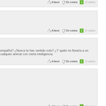
A favor
En contra
(3 votos)
3
A favor
En contra
(2 votos)
2
compañía? ¿Nunca te has sentido solo? ¿Y quién no lloraría a un
alquier animal con cierta inteligencia.
A favor
En contra
(2 votos)
2