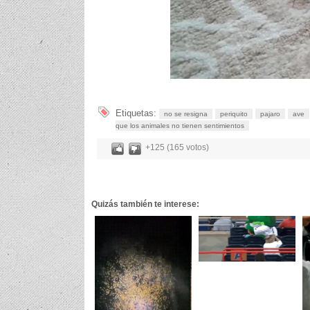
Etiquetas:
no se resigna
periquito
pajaro
ave
que los animales no tienen sentimientos
+125 (165 votos)
Quizás también te interese: