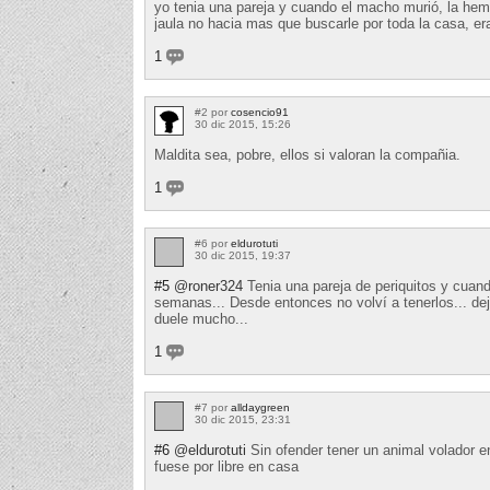
yo tenia una pareja y cuando el macho murió, la hem
jaula no hacia mas que buscarle por toda la casa, era 
1
#2 por
cosencio91
30 dic 2015, 15:26
Maldita sea, pobre, ellos si valoran la compañia.
1
#6 por
eldurotuti
30 dic 2015, 19:37
#5
@roner324
Tenia una pareja de periquitos y cuando
semanas... Desde entonces no volví a tenerlos... de
duele mucho...
1
#7 por
alldaygreen
30 dic 2015, 23:31
#6
@eldurotuti
Sin ofender tener un animal volador en
fuese por libre en casa