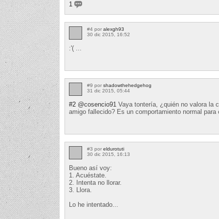
1
#4 por
alexgh93
30 dic 2015, 16:52
:'( ...
#9 por
shadowthehedgehog
31 dic 2015, 05:44
#2
@cosencio91
Vaya tontería, ¿quién no valora la 
amigo fallecido? Es un comportamiento normal para cu
#3 por
eldurotuti
30 dic 2015, 16:13
Bueno así voy:
1. Acuéstate.
2. Intenta no llorar.
3. Llora.
Lo he intentado...