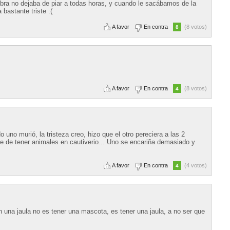
bra no dejaba de piar a todas horas, y cuando le sacábamos de la
bastante triste :(
A favor
En contra
(8 votos)
8
A favor
En contra
(8 votos)
4
 uno murió, la tristeza creo, hizo que el otro pereciera a las 2
je de tener animales en cautiverio... Uno se encariña demasiado y
A favor
En contra
(4 votos)
4
 una jaula no es tener una mascota, es tener una jaula, a no ser que