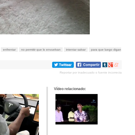
enfrentar
no permitir que lo envuelvan
intentar salvar
para que luego digan
Compartir
Compartir
Compartir
en
en
en
Reportar por inadecuado o fuente incorrecta
tumblr
Google+
meneame
Vídeo relacionado: