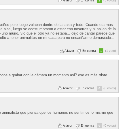
A favor
En contra
(3 votos)
1
queños pero luego volaban dentro de la casa y todo. Cuando era mas
as alas, luego se acostumbraron a estar con nosotros y ni salian de la
uno murio, vio que el otro ya no estaba... dejo de cantar parece que
uelto a tener animalitos en mi casa para no encariñarme demasiado...
A favor
En contra
(1 voto)
1
pone a grabar con la cámara un momento asi? eso es más triste
A favor
En contra
(0 votos)
0
o animalista que piensa que los humanos no sentimos lo mismo que
A favor
En contra
(0 votos)
0