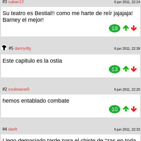
#3
saban13
6 jun 2011, 22:24
Su teatro es Bestial!! como me harte de reír jajajaja!
Barney el mejor!
18
#5
dannydlg
6 jun 2011, 22:39
Este capitulo es la ostia
13
#2
soulreaver9
6 jun 2011, 22:20
hemos entablado combate
10
#4
danft
6 jun 2011, 22:33
Llego demasiado tarde para el chiste de "zas en toda