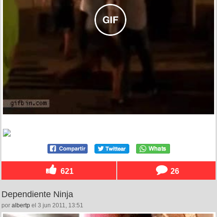
621
26
Dependiente Ninja
por
albertp
el 3 jun 2011, 13:51