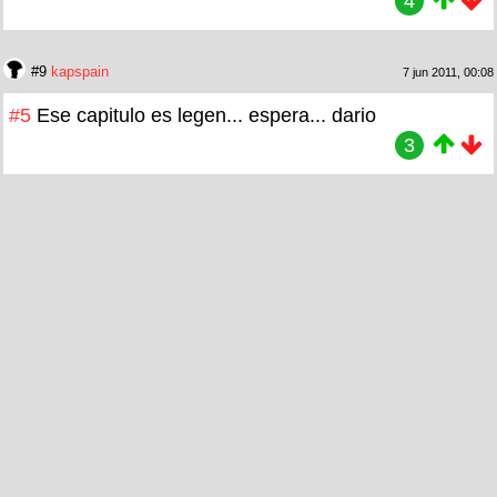
4
#9
kapspain
7 jun 2011, 00:08
#5
Ese capitulo es legen... espera... dario
3