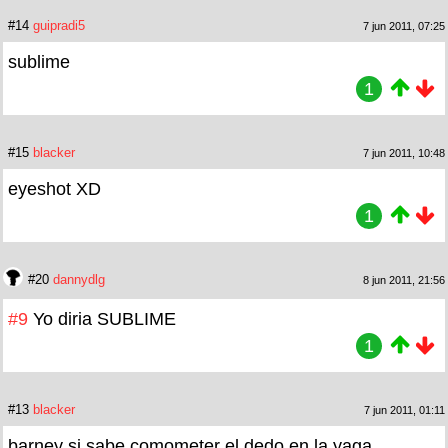
#14
guipradi5
7 jun 2011, 07:25
sublime
1
#15
blacker
7 jun 2011, 10:48
eyeshot XD
1
#20
dannydlg
8 jun 2011, 21:56
#9
Yo diria SUBLIME
1
#13
blacker
7 jun 2011, 01:11
barney si sabe comometer el dedo en la yaga