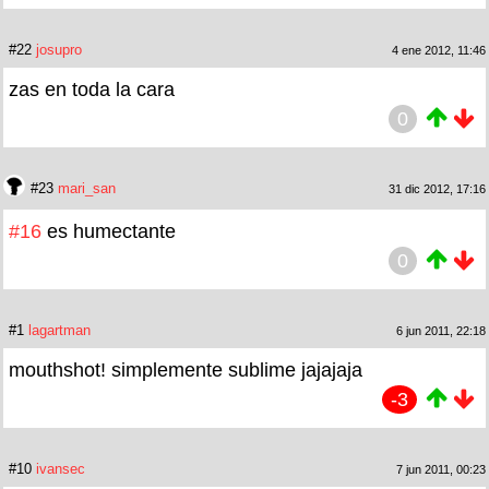
#22
josupro
4 ene 2012, 11:46
zas en toda la cara
0
#23
mari_san
31 dic 2012, 17:16
#16
es humectante
0
#1
lagartman
6 jun 2011, 22:18
mouthshot! simplemente sublime jajajaja
-3
#10
ivansec
7 jun 2011, 00:23