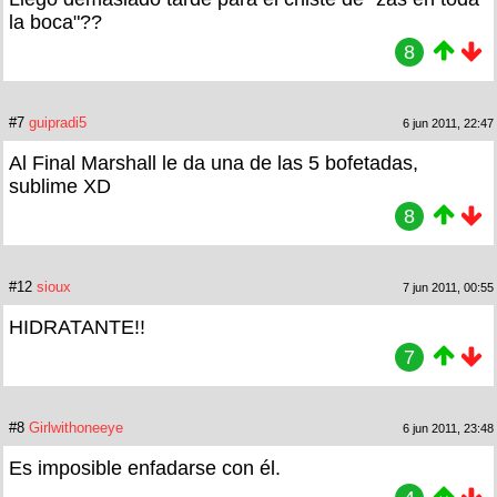
la boca"??
8
#7
guipradi5
6 jun 2011, 22:47
Al Final Marshall le da una de las 5 bofetadas,
sublime XD
8
#12
sioux
7 jun 2011, 00:55
HIDRATANTE!!
7
#8
Girlwithoneeye
6 jun 2011, 23:48
Es imposible enfadarse con él.