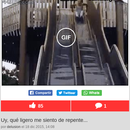
85
1
Uy, qué ligero me siento de repente...
por
delusion
el 18 dic 2015, 14:08