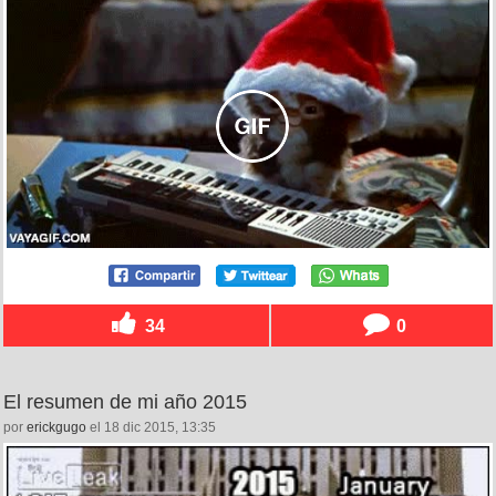
34
0
El resumen de mi año 2015
por
erickgugo
el 18 dic 2015, 13:35