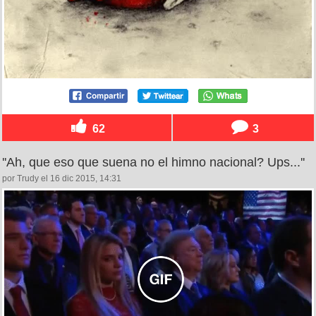
62
3
''Ah, que eso que suena no el himno nacional? Ups...''
por Trudy el 16 dic 2015, 14:31