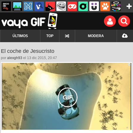
ÚLTIMOS
TOP
MODERA
El coche de Jesucristo
por
alexgh93
el 13 dic 2015, 20:47