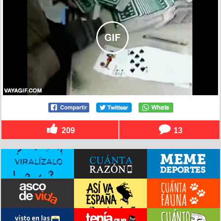
209
13
Batman vs. Superman tiene un nuevo y mejor
protagonista
por
toomii_24
el 14 dic 2015, 19:32
71
2