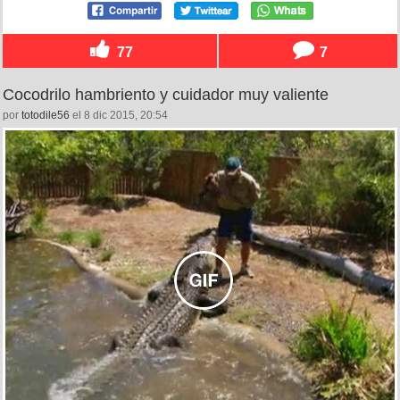
77
7
Cocodrilo hambriento y cuidador muy valiente
por
totodile56
el 8 dic 2015, 20:54