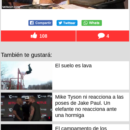
108
4
También te gustará:
El suelo es lava
Mike Tyson ni reacciona a las
poses de Jake Paul. Un
elefante no reacciona ante
una hormiga
El campamento de los