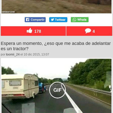
178
4
Espera un momento, ¿eso que me acaba de adelantar
es un tractor?
por
toomii_24
el 10 dic 2015, 13:07