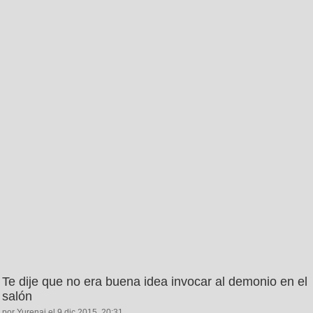
Te dije que no era buena idea invocar al demonio en el
salón
por Yurenai el 9 dic 2015, 20:31