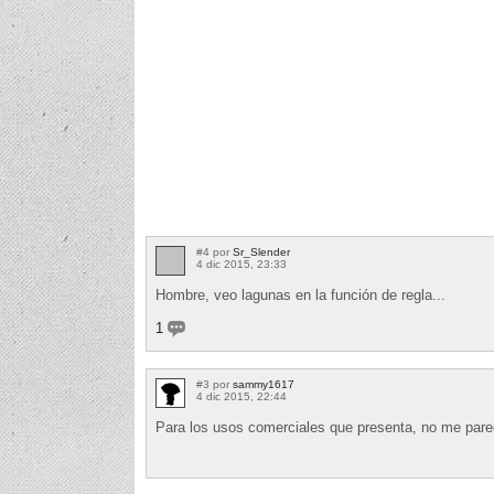
#4 por
Sr_Slender
4 dic 2015, 23:33
Hombre, veo lagunas en la función de regla...
1
#3 por
sammy1617
4 dic 2015, 22:44
Para los usos comerciales que presenta, no me par