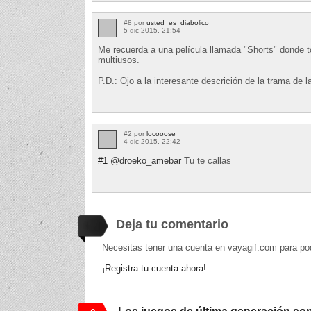
#8 por
usted_es_diabolico
5 dic 2015, 21:54
Me recuerda a una película llamada "Shorts" donde t
multiusos.
P.D.: Ojo a la interesante descrición de la trama de l
#2 por
locooose
4 dic 2015, 22:42
#1
@droeko_amebar
Tu te callas
Deja tu comentario
Necesitas tener una cuenta en vayagif.com para po
¡Registra tu cuenta ahora!