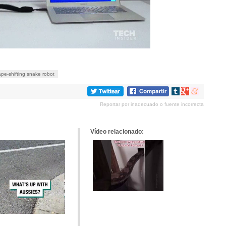
pe-shifting snake robot
Compartir
Compartir
Compartir
en
en
en
Reportar por inadecuado o fuente incorrecta
tumblr
Google+
meneame
Vídeo relacionado: