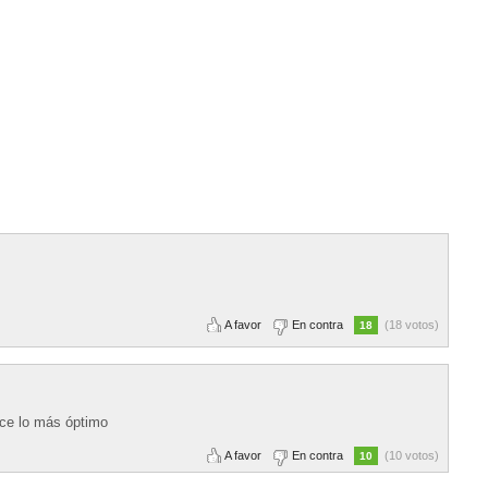
A favor
En contra
(18 votos)
18
ece lo más óptimo
A favor
En contra
(10 votos)
10