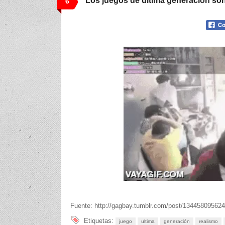
Los juegos de última generación son
6
Fuente: http://gagbay.tumblr.com/post/134458095624
Etiquetas:
juego
ultima
generación
realismo