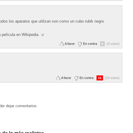
odos los aparatos que utilizan son como un cubo rubik negro
a película en Wikipedia. :v
A favor
En contra
(0 votos)
0
A favor
En contra
(16 votos)
16
der dejar comentarios.