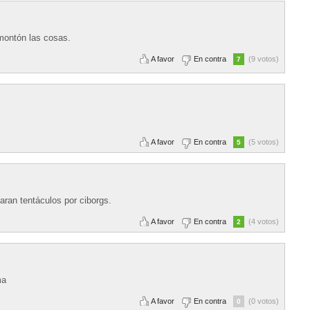
 montón las cosas.
A favor
En contra
(9 votos)
7
A favor
En contra
(5 votos)
5
aran tentáculos por ciborgs.
A favor
En contra
(4 votos)
2
ma
A favor
En contra
(0 votos)
0