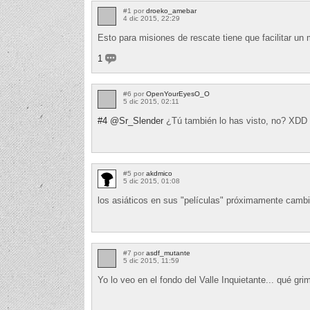
#1 por
droeko_amebar
4 dic 2015, 22:29
Esto para misiones de rescate tiene que facilitar un
1
#6 por
OpenYourEyesO_O
5 dic 2015, 02:11
#4
@Sr_Slender
¿Tú también lo has visto, no? XDD
#5 por
akdmico
5 dic 2015, 01:08
los asiáticos en sus "películas" próximamente cambi
#7 por
asdf_mutante
5 dic 2015, 11:59
Yo lo veo en el fondo del Valle Inquietante... qué gri