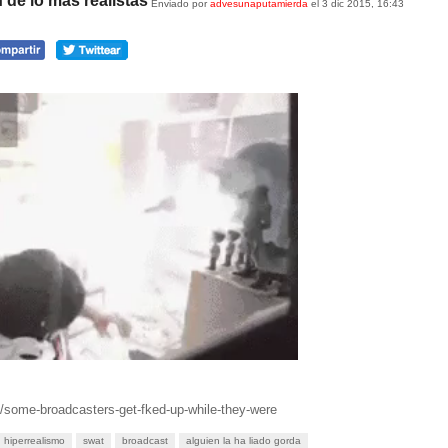
 de lo más realistas
Enviado por
advesunaputamierda
el 3 dic 2015, 16:43
/some-broadcasters-get-fked-up-while-they-were
hiperrealismo
swat
broadcast
alguien la ha liado gorda