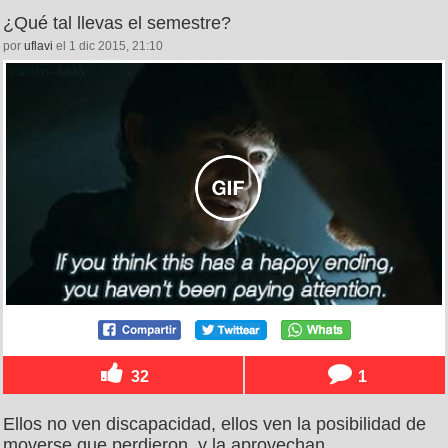
¿Qué tal llevas el semestre?
por
uflavi
el 1 dic 2015, 21:10
32
1
Ellos no ven discapacidad, ellos ven la posibilidad de
moverse que perdieron, y la aprovechan