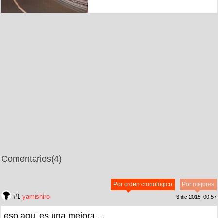
Comentarios
(4)
Por orden cronológico
Por mejores
#1
yamishiro
3 dic 2015, 00:57
eso aqui es una mejora....