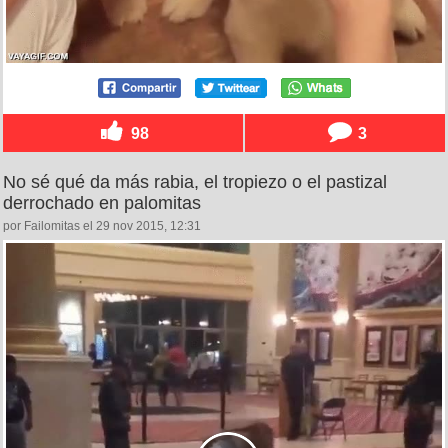
98
3
No sé qué da más rabia, el tropiezo o el pastizal
derrochado en palomitas
por Failomitas el 29 nov 2015, 12:31