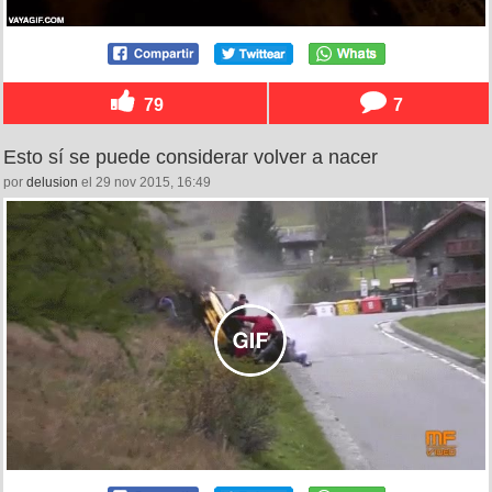
79
7
Esto sí se puede considerar volver a nacer
por
delusion
el 29 nov 2015, 16:49