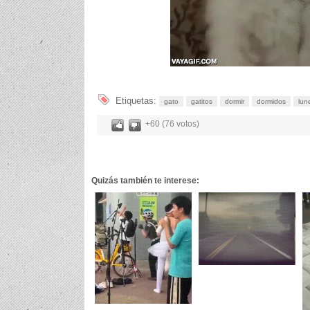
Etiquetas:
gato
gatitos
dormir
dormidos
lun
+60 (76 votos)
Quizás también te interese: