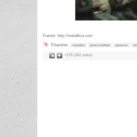
Fuente: http://metallica.com
Etiquetas:
metallica
james hetfield
aparecer
fa
+376 (382 votos)