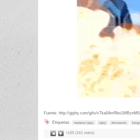
Fuente: http://giphy.com/gifs/xTka04mRbo1WBznM
Etiquetas:
mariano rajoy
rajoy
dinosaurio
fueg
+105 (161 votos)