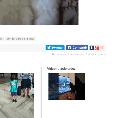
es
con tol palo de la vida
Compartir
Compartir
Compartir
en
en
en
Reportar por inadecuado o fuente incorrecta
tumblr
Google+
meneame
Vídeo relacionado: