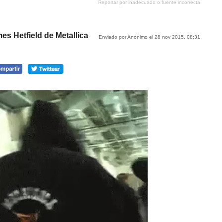
Reportar por inadecuado o fuente incorrecta
tumblr
Google+
meneame
es Hetfield de Metallica
Enviado por Anónimo el 28 nov 2015, 08:31