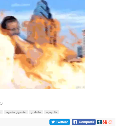
5O
o
lagarto gigante
godzilla
rajoyzilla
Compartir
Compartir
Compartir
en
en
en