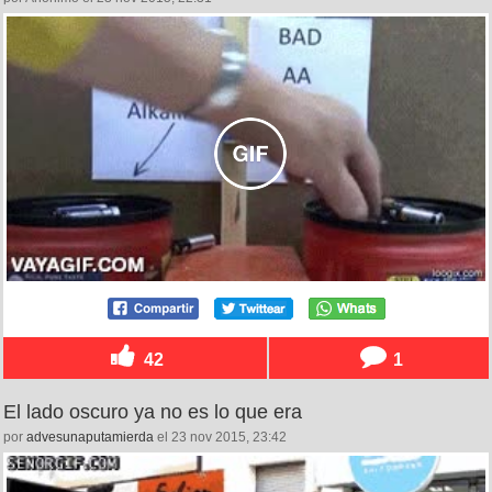
42
1
El lado oscuro ya no es lo que era
por
advesunaputamierda
el 23 nov 2015, 23:42