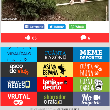
85
6
© vayagif.com –
Versión clásica