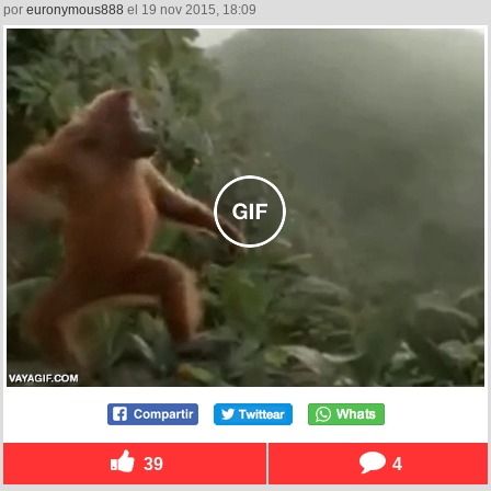
por
euronymous888
el 19 nov 2015, 18:09
39
4