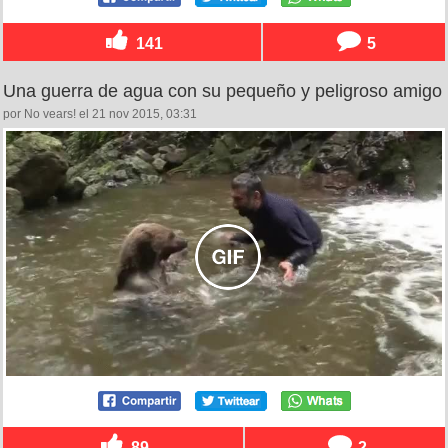
141
5
Una guerra de agua con su pequeño y peligroso amigo
por No vears! el 21 nov 2015, 03:31
89
2