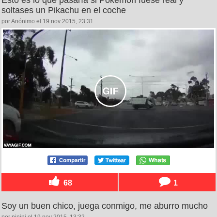
Esto es lo que pasaría si Pokémon fuese real y
soltases un Pikachu en el coche
por Anónimo el 19 nov 2015, 23:31
68
1
Soy un buen chico, juega conmigo, me aburro mucho