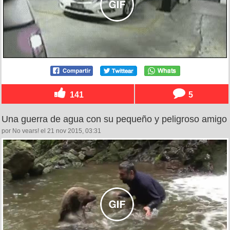
141
5
Una guerra de agua con su pequeño y peligroso amigo
por No vears! el 21 nov 2015, 03:31