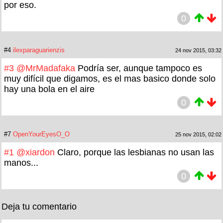
por eso.
0
#4
ilexparaguarienzis
24 nov 2015, 03:32
#3
@MrMadafaka
Podría ser, aunque tampoco es
muy difícil que digamos, es el mas basico donde solo
hay una bola en el aire
0
#7
OpenYourEyesO_O
25 nov 2015, 02:02
#1
@xiardon
Claro, porque las lesbianas no usan las
manos...
0
Deja tu comentario