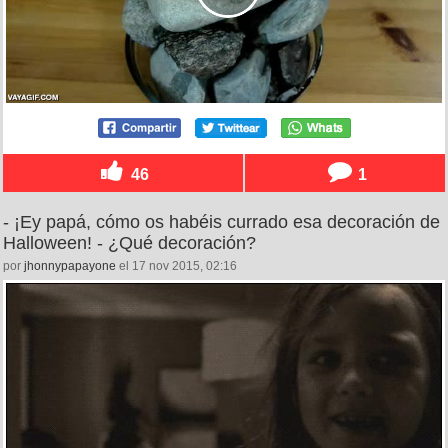
46
1
- ¡Ey papá, cómo os habéis currado esa decoración de
Halloween! - ¿Qué decoración?
por
jhonnypapayone
el 17 nov 2015, 02:16