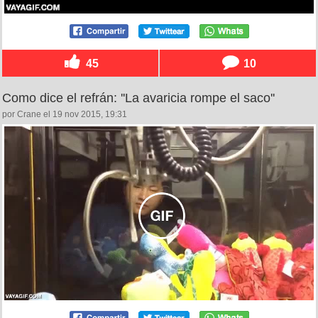
45
10
Como dice el refrán: ''La avaricia rompe el saco''
por Crane el 19 nov 2015, 19:31