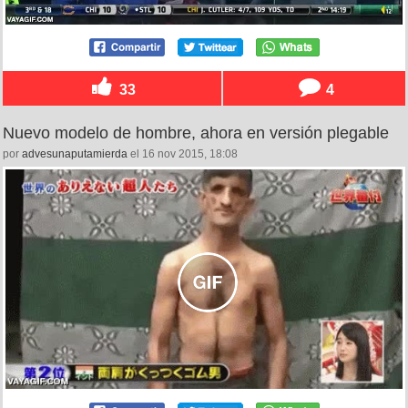
33
4
Nuevo modelo de hombre, ahora en versión plegable
por
advesunaputamierda
el 16 nov 2015, 18:08