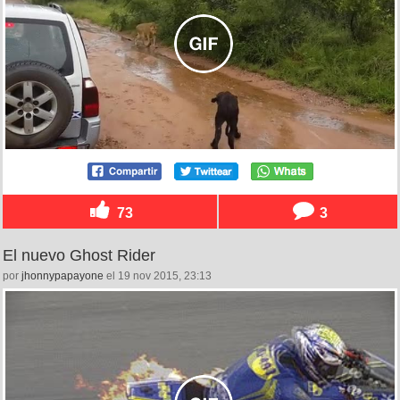
73
3
El nuevo Ghost Rider
por
jhonnypapayone
el 19 nov 2015, 23:13