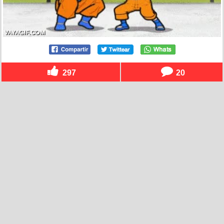
297
20