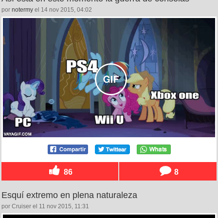
por
notermy
el 14 nov 2015, 04:02
86
8
Esquí extremo en plena naturaleza
por Cruiser el 11 nov 2015, 11:31