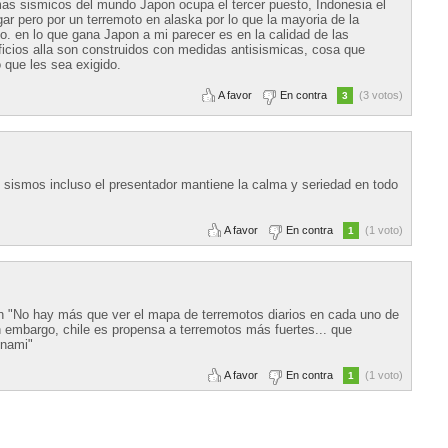
as sismicos del mundo Japon ocupa el tercer puesto, Indonesia el
ar pero por un terremoto en alaska por lo que la mayoria de la
o. en lo que gana Japon a mi parecer es en la calidad de las
ficios alla son construidos con medidas antisismicas, cosa que
 que les sea exigido.
A favor
En contra
(3 votos)
3
 sismos incluso el presentador mantiene la calma y seriedad en todo
A favor
En contra
(1 voto)
1
on "No hay más que ver el mapa de terremotos diarios en cada uno de
sin embargo, chile es propensa a terremotos más fuertes... que
unami"
A favor
En contra
(1 voto)
1