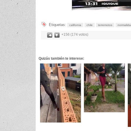
Etiquetas:
california
chile
terremotos
normalida
+156 (174 votos)
Quizás también te interese: