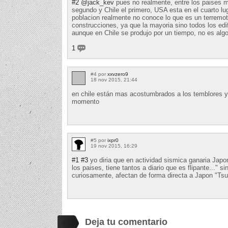
#2
@jack_kev
pues no realmente, entre los paises m
segundo y Chile el primero, USA esta en el cuarto lug
poblacion realmente no conoce lo que es un terremot
construcciones, ya que la mayoria sino todos los edi
aunque en Chile se produjo por un tiempo, no es algo
1
#4 por
xxvzero9
18 nov 2015, 21:44
en chile están mas acostumbrados a los temblores y
momento
#5 por
ixpr0
19 nov 2015, 16:29
#1
#3
yo diria que en actividad sismica ganaria Jap
los paises, tiene tantos a diario que es flipante..." 
curiosamente, afectan de forma directa a Japon "Ts
Deja tu comentario