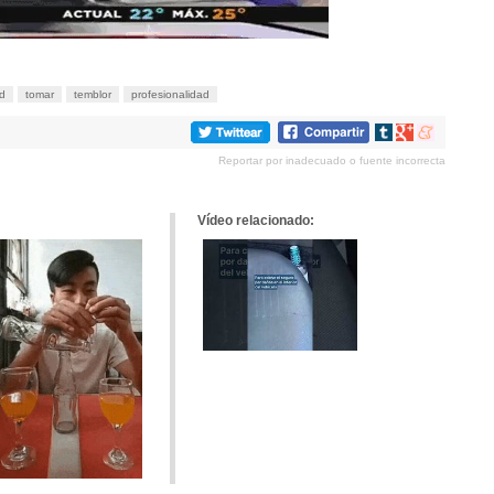
d
tomar
temblor
profesionalidad
Compartir
Compartir
Compartir
en
en
en
Reportar por inadecuado o fuente incorrecta
tumblr
Google+
meneame
Vídeo relacionado: