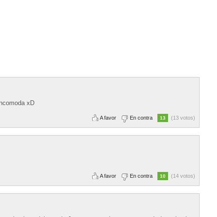
i incomoda xD
A favor
En contra
(13 votos)
13
A favor
En contra
(14 votos)
10