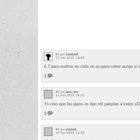
#1 por
iceblue8
17 nov 2015, 13:42
6.7 para nostros en chile no es para correr aunqe s
1
#2 por
jack_kev
17 nov 2015, 16:01
Yo creo que los japos os dan mil patadas a todos xD
1
#3 por
amerak
17 nov 2015, 21:56