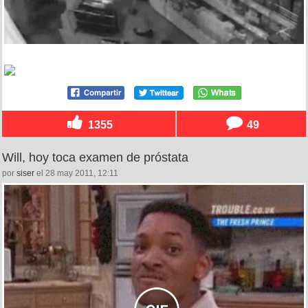
1355
49
Will, hoy toca examen de próstata
por
siser
el 28 may 2011, 12:11