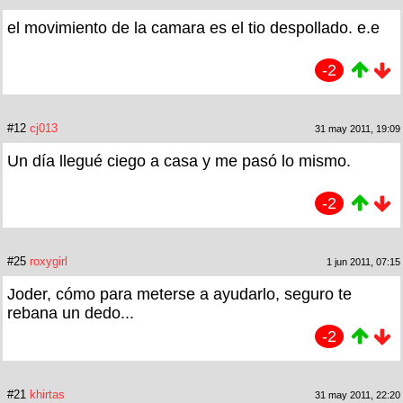
el movimiento de la camara es el tio despollado. e.e
-2
#12
cj013
31 may 2011, 19:09
Un día llegué ciego a casa y me pasó lo mismo.
-2
#25
roxygirl
1 jun 2011, 07:15
Joder, cómo para meterse a ayudarlo, seguro te
rebana un dedo...
-2
#21
khirtas
31 may 2011, 22:20