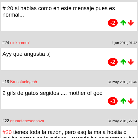
# 20 si hablas como en este mensaje pues es
normal...
-2
#24
nickname7
1 jun 2011, 01:42
Ayy que angustia :(
-2
#16
Brunofuckyeah
31 may 2011, 19:46
2 gifs de gatos segidos .... mother of god
-3
#22
grumetepescanova
31 may 2011, 22:34
#20
tienes toda la razón, pero esq la mala hostia q