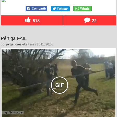
618
22
Pértiga FAIL
por
jorge_diez
el 27 may 2011, 20:58