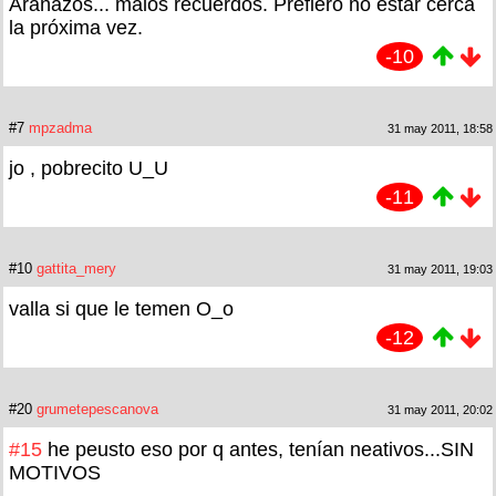
Arañazos... malos recuerdos. Prefiero no estar cerca
la próxima vez.
-10
#7
mpzadma
31 may 2011, 18:58
jo , pobrecito U_U
-11
#10
gattita_mery
31 may 2011, 19:03
valla si que le temen O_o
-12
#20
grumetepescanova
31 may 2011, 20:02
#15
he peusto eso por q antes, tenían neativos...SIN
MOTIVOS