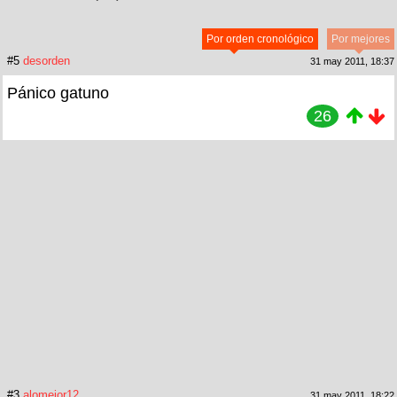
Por orden cronológico
Por mejores
#5
desorden
31 may 2011, 18:37
Pánico gatuno
26
#3
alomejor12
31 may 2011, 18:22