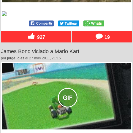
927
19
James Bond viciado a Mario Kart
por
jorge_diez
el 27 may 2011, 21:15