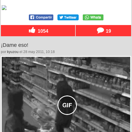
1054
19
¡Dame eso!
por
kyuzou
el 28 may 2011, 10:18