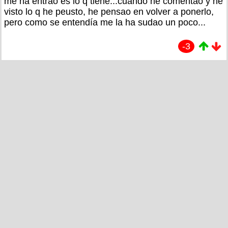
me ha entrao es lo q tiene...cuando he comentao y he
visto lo q he peusto, he pensao en volver a ponerlo,
pero como se entendía me la ha sudao un poco...
-3