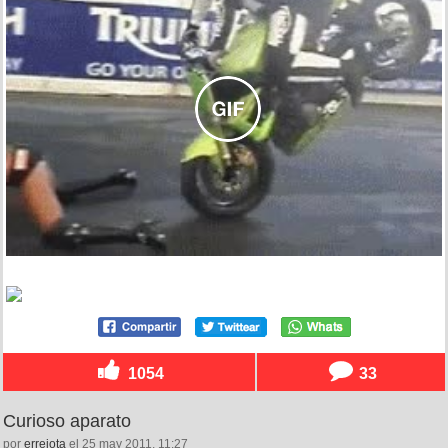
1054
33
Curioso aparato
por
errejota
el 25 may 2011, 11:27