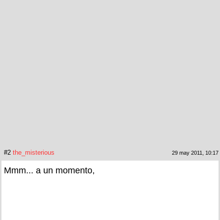
#2
the_misterious
29 may 2011, 10:17
Mmm... a un momento,