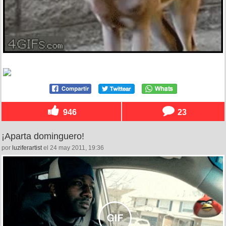
946
23
¡Aparta dominguero!
por
luziferartist
el 24 may 2011, 19:36