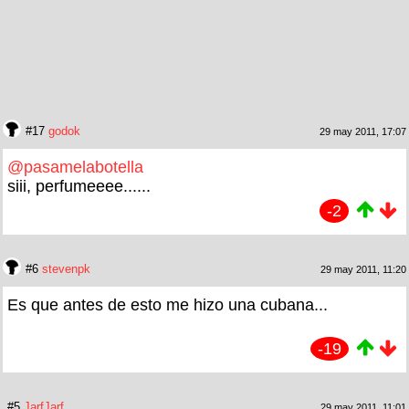
#17
godok
29 may 2011, 17:07
@pasamelabotella
siii, perfumeeee......
-2
#6
stevenpk
29 may 2011, 11:20
Es que antes de esto me hizo una cubana...
-19
#5
JarfJarf
29 may 2011, 11:01