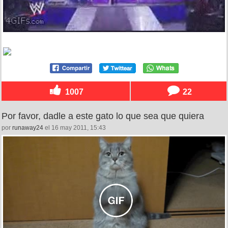
1007
22
Por favor, dadle a este gato lo que sea que quiera
por
runaway24
el 16 may 2011, 15:43