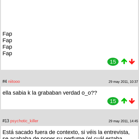
Fap
Fap
Fap
Fap
15
#4
niitooo
29 may 2011, 10:37
ella sabia k la grababan verdad o_o??
15
#13
psychotic_killer
29 may 2011, 14:45
Está sacado fuera de contexto, si véis la entrevista,
se acababa de poner su perfume (el cuál estaba