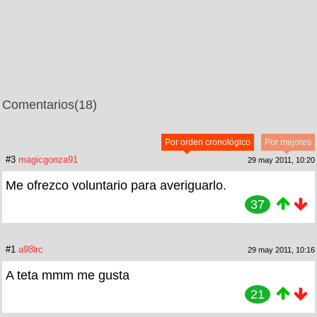
Comentarios
(18)
Por orden cronológico
Por mejores
#3
magicgonza91
29 may 2011, 10:20
Me ofrezco voluntario para averiguarlo.
37
#1
a98lrc
29 may 2011, 10:16
A teta mmm me gusta
21