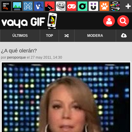
ÚLTIMOS
TOP
MODERA
¿A qué olerán?
por
peroporque
el 27 may 2011, 14:30