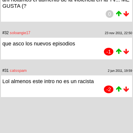
GUSTA (?
0
#32
soloangie17
23 nov 2011, 22:50
que asco los nuevos episodios
-1
#31
catsspam
2 jun 2011, 19:59
Lol almenos este intro no es un racista
-2