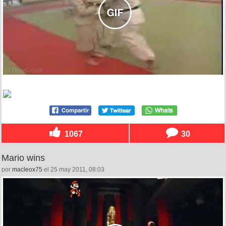
1067
30
Mario wins
por
macleox75
el 25 may 2011, 08:03