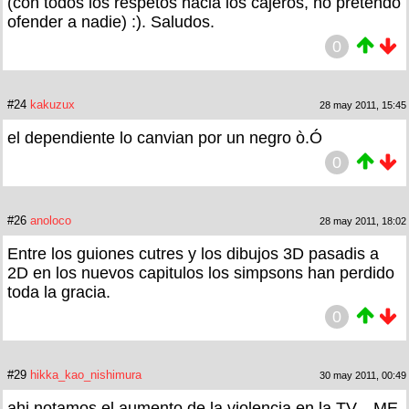
(con todos los respetos hacia los cajeros, no pretendo
ofender a nadie) :). Saludos.
0
#24
kakuzux
28 may 2011, 15:45
el dependiente lo canvian por un negro ò.Ó
0
#26
anoloco
28 may 2011, 18:02
Entre los guiones cutres y los dibujos 3D pasadis a
2D en los nuevos capitulos los simpsons han perdido
toda la gracia.
0
#29
hikka_kao_nishimura
30 may 2011, 00:49
ahi notamos el aumento de la violencia en la TV... ME