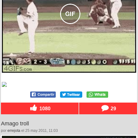
1080
29
Amago troll
por
errejota
el 25 may 2011, 11:03