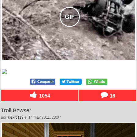
1054
16
Troll Bowser
por
alexrc119
el 14 may 2011, 23:07