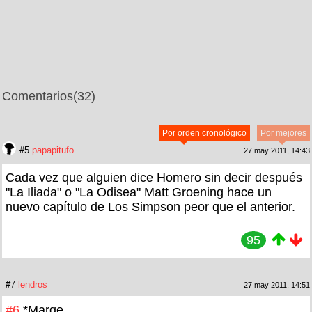
Comentarios
(32)
Por orden cronológico
Por mejores
#5
papapitufo
27 may 2011, 14:43
Cada vez que alguien dice Homero sin decir después
"La Iliada" o "La Odisea" Matt Groening hace un
nuevo capítulo de Los Simpson peor que el anterior.
95
#7
lendros
27 may 2011, 14:51
#6
*Marge